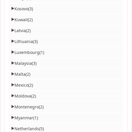
Kosovo
(3)
▶
Kuwait
(2)
▶
Latvia
(2)
▶
Lithuania
(3)
▶
Luxembourg
(1)
▶
Malaysia
(3)
▶
Malta
(2)
▶
Mexico
(2)
▶
Moldova
(2)
▶
Montenegro
(2)
▶
Myanmar
(1)
▶
Netherlands
(5)
▶