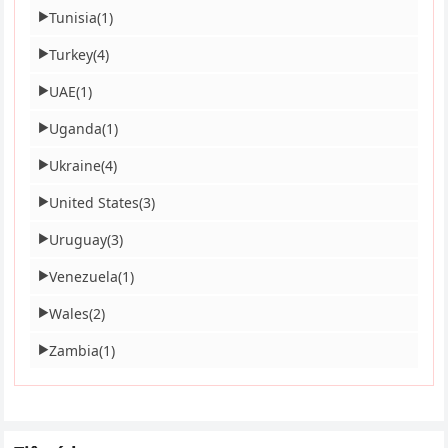
Tunisia
(1)
▶
Turkey
(4)
▶
UAE
(1)
▶
Uganda
(1)
▶
Ukraine
(4)
▶
United States
(3)
▶
Uruguay
(3)
▶
Venezuela
(1)
▶
Wales
(2)
▶
Zambia
(1)
▶