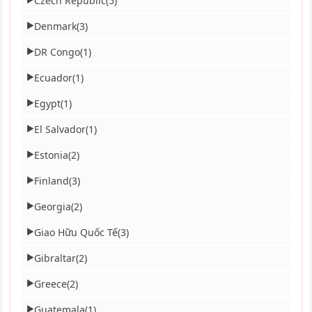
Czech Republic
(5)
Denmark
(3)
▶
DR Congo
(1)
▶
Ecuador
(1)
▶
Egypt
(1)
▶
El Salvador
(1)
▶
Estonia
(2)
▶
Finland
(3)
▶
Georgia
(2)
▶
Giao Hữu Quốc Tế
(3)
▶
Gibraltar
(2)
▶
Greece
(2)
▶
Guatemala
(1)
▶