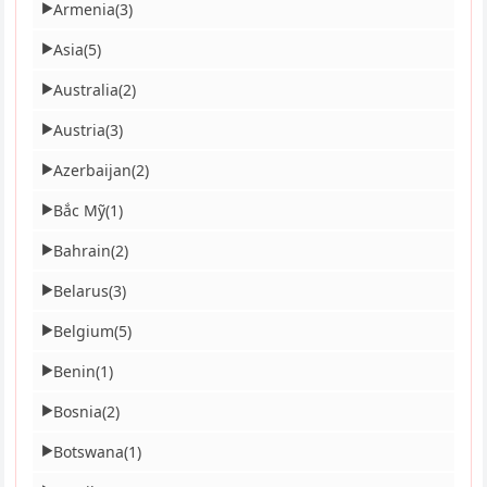
Armenia
(3)
▶
Asia
(5)
▶
Australia
(2)
▶
Austria
(3)
▶
Azerbaijan
(2)
▶
Bắc Mỹ
(1)
▶
Bahrain
(2)
▶
Belarus
(3)
▶
Belgium
(5)
▶
Benin
(1)
▶
Bosnia
(2)
▶
Botswana
(1)
▶