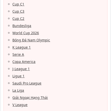
Cup C1
Cup C3
Cup C2
Bundesliga
World Cup 2026
Bóng Đá Nam Olympic
K League 1
Serie A
Copa America
J-League 1
Ligue 1
Saudi Pro League
La Liga
Giải Ngoại Hạng Thái
V League