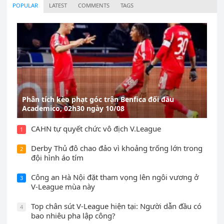
POPULAR
LATEST
COMMENTS
TAGS
Phân tích kèo phạt góc trận Benfica đối đầu
Academico, 02h30 ngày 10/08
CAHN tự quyết chức vô địch V.League
1
Derby Thủ đô chao đảo vì khoảng trống lớn trong
2
đội hình áo tím
Công an Hà Nội đặt tham vọng lên ngôi vương ở
3
V-League mùa này
Top chân sút V-League hiện tại: Người dẫn đầu có
4
bao nhiêu pha lập công?