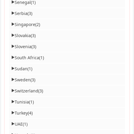
Senegal
(1)
▶
Serbia
(3)
▶
Singapore
(2)
▶
Slovakia
(3)
▶
Slovenia
(3)
▶
South Africa
(1)
▶
Sudan
(1)
▶
Sweden
(3)
▶
Switzerland
(3)
▶
Tunisia
(1)
▶
Turkey
(4)
▶
UAE
(1)
▶