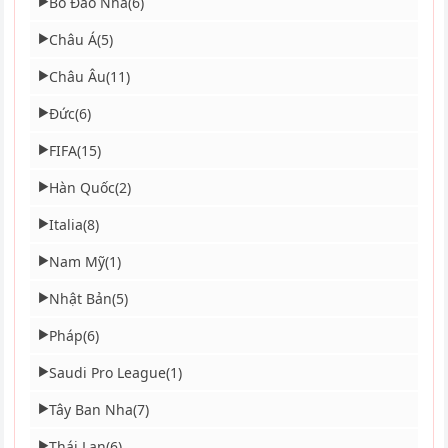
Bồ Đào Nha
(6)
▶
Châu Á
(5)
▶
Châu Âu
(11)
▶
Đức
(6)
▶
FIFA
(15)
▶
Hàn Quốc
(2)
▶
Italia
(8)
▶
Nam Mỹ
(1)
▶
Nhật Bản
(5)
▶
Pháp
(6)
▶
Saudi Pro League
(1)
▶
Tây Ban Nha
(7)
▶
Thái Lan
(6)
▶