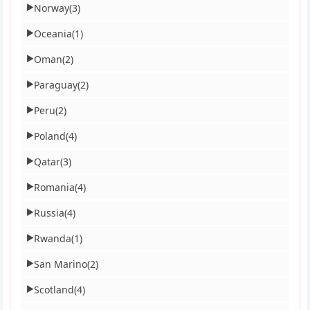
Norway
(3)
▶
Oceania
(1)
▶
Oman
(2)
▶
Paraguay
(2)
▶
Peru
(2)
▶
Poland
(4)
▶
Qatar
(3)
▶
Romania
(4)
▶
Russia
(4)
▶
Rwanda
(1)
▶
San Marino
(2)
▶
Scotland
(4)
▶