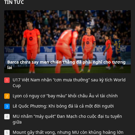
TIN TỨC
Barca chưa say men chiến thắng đã phải nghĩ cho tương
lai
U17 Việt Nam nhận “cơn mưa thưởng” sau kỳ tích World
1
Cup
Lyon có nguy cơ “bay màu” khỏi châu Âu vì tài chính
2
Lê Quốc Phương: Khi bóng đá là cả một đời người
3
MU nhắm “máy quét” Đan Mạch cho cuộc đại tu tuyến
4
giữa
Mount gây thất vọng, nhưng MU còn khủng hoảng lớn
5