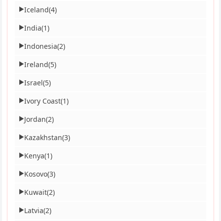
Iceland
(4)
▶
India
(1)
▶
Indonesia
(2)
▶
Ireland
(5)
▶
Israel
(5)
▶
Ivory Coast
(1)
▶
Jordan
(2)
▶
Kazakhstan
(3)
▶
Kenya
(1)
▶
Kosovo
(3)
▶
Kuwait
(2)
▶
Latvia
(2)
▶