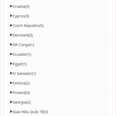
Croatia
(3)
▶
Cyprus
(3)
▶
Czech Republic
(5)
▶
Denmark
(3)
▶
DR Congo
(1)
▶
Ecuador
(1)
▶
Egypt
(1)
▶
El Salvador
(1)
▶
Estonia
(2)
▶
Finland
(3)
▶
Georgia
(2)
▶
Giao Hữu Quốc Tế
(3)
▶