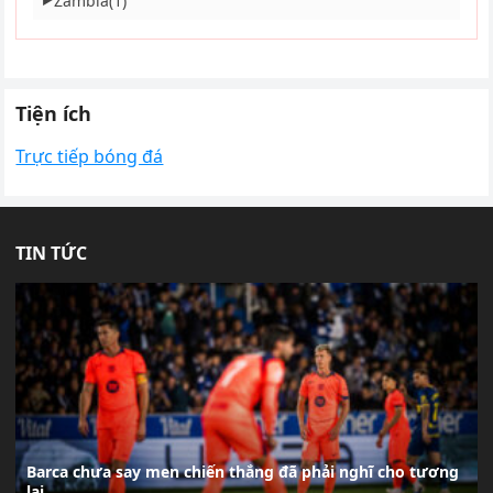
Zambia
(1)
Tiện ích
Trực tiếp bóng đá
TIN TỨC
Barca chưa say men chiến thắng đã phải nghĩ cho tương
lai