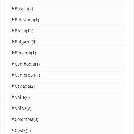
Bosnia
(2)
▶
Botswana
(1)
▶
Brazil
(11)
▶
Bulgaria
(4)
▶
Burundi
(1)
▶
Cambodia
(1)
▶
Cameroon
(1)
▶
Canada
(2)
▶
Chile
(4)
▶
China
(8)
▶
Colombia
(3)
▶
Costa
(1)
▶