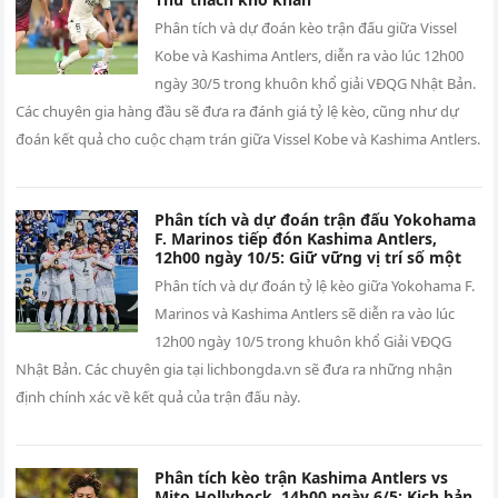
Phân tích và dự đoán kèo trận đấu giữa Vissel
Kobe và Kashima Antlers, diễn ra vào lúc 12h00
ngày 30/5 trong khuôn khổ giải VĐQG Nhật Bản.
Các chuyên gia hàng đầu sẽ đưa ra đánh giá tỷ lệ kèo, cũng như dự
đoán kết quả cho cuộc chạm trán giữa Vissel Kobe và Kashima Antlers.
Phân tích và dự đoán trận đấu Yokohama
F. Marinos tiếp đón Kashima Antlers,
12h00 ngày 10/5: Giữ vững vị trí số một
Phân tích và dự đoán tỷ lệ kèo giữa Yokohama F.
Marinos và Kashima Antlers sẽ diễn ra vào lúc
12h00 ngày 10/5 trong khuôn khổ Giải VĐQG
Nhật Bản. Các chuyên gia tại lichbongda.vn sẽ đưa ra những nhận
định chính xác về kết quả của trận đấu này.
Phân tích kèo trận Kashima Antlers vs
Mito Hollyhock, 14h00 ngày 6/5: Kịch bản