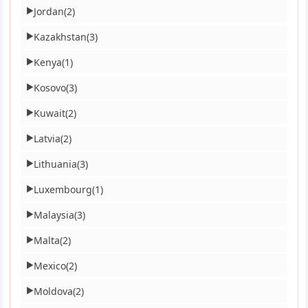
Jordan
(2)
▶
Kazakhstan
(3)
▶
Kenya
(1)
▶
Kosovo
(3)
▶
Kuwait
(2)
▶
Latvia
(2)
▶
Lithuania
(3)
▶
Luxembourg
(1)
▶
Malaysia
(3)
▶
Malta
(2)
▶
Mexico
(2)
▶
Moldova
(2)
▶