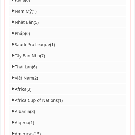
Nam Mỹ
(1)
▶
Nhật Bản
(5)
▶
Pháp
(6)
▶
Saudi Pro League
(1)
▶
Tây Ban Nha
(7)
▶
Thái Lan
(6)
▶
Việt Nam
(2)
▶
Africa
(3)
▶
Africa Cup of Nations
(1)
▶
Albania
(3)
▶
Algeria
(1)
▶
Americas
(15)
▶