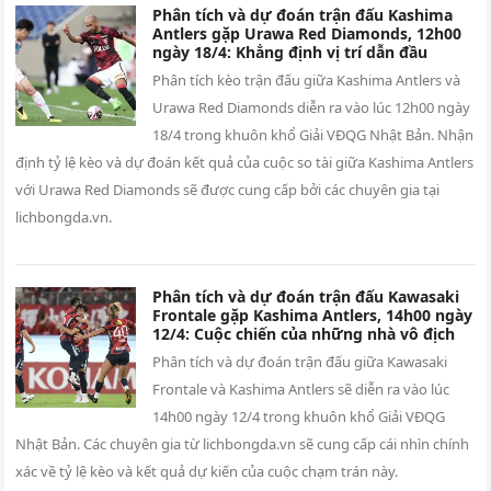
Phân tích và dự đoán trận đấu Kashima
Antlers gặp Urawa Red Diamonds, 12h00
ngày 18/4: Khẳng định vị trí dẫn đầu
Phân tích kèo trận đấu giữa Kashima Antlers và
Urawa Red Diamonds diễn ra vào lúc 12h00 ngày
18/4 trong khuôn khổ Giải VĐQG Nhật Bản. Nhận
định tỷ lệ kèo và dự đoán kết quả của cuộc so tài giữa Kashima Antlers
với Urawa Red Diamonds sẽ được cung cấp bởi các chuyên gia tại
lichbongda.vn.
Phân tích và dự đoán trận đấu Kawasaki
Frontale gặp Kashima Antlers, 14h00 ngày
12/4: Cuộc chiến của những nhà vô địch
Phân tích và dự đoán trận đấu giữa Kawasaki
Frontale và Kashima Antlers sẽ diễn ra vào lúc
14h00 ngày 12/4 trong khuôn khổ Giải VĐQG
Nhật Bản. Các chuyên gia từ lichbongda.vn sẽ cung cấp cái nhìn chính
xác về tỷ lệ kèo và kết quả dự kiến của cuộc chạm trán này.