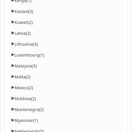
Kenya
(1)
▶
Kosovo
(3)
▶
Kuwait
(2)
▶
Latvia
(2)
▶
Lithuania
(3)
▶
Luxembourg
(1)
▶
Malaysia
(3)
▶
Malta
(2)
▶
Mexico
(2)
▶
Moldova
(2)
▶
Montenegro
(2)
▶
Myanmar
(1)
▶
Netherlands
(5)
▶