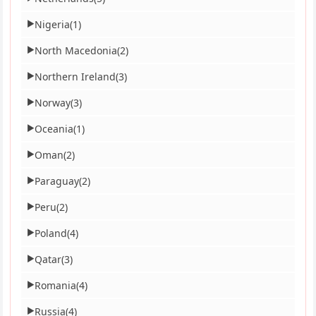
Nigeria
(1)
▶
North Macedonia
(2)
▶
Northern Ireland
(3)
▶
Norway
(3)
▶
Oceania
(1)
▶
Oman
(2)
▶
Paraguay
(2)
▶
Peru
(2)
▶
Poland
(4)
▶
Qatar
(3)
▶
Romania
(4)
▶
Russia
(4)
▶