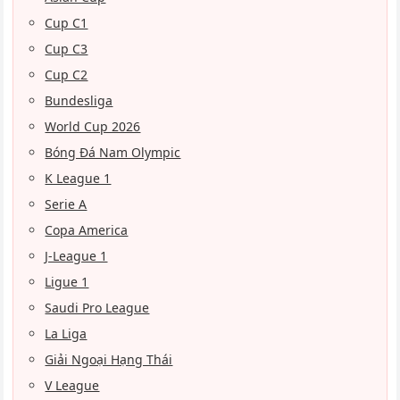
Cup C1
Cup C3
Cup C2
Bundesliga
World Cup 2026
Bóng Đá Nam Olympic
K League 1
Serie A
Copa America
J-League 1
Ligue 1
Saudi Pro League
La Liga
Giải Ngoại Hạng Thái
V League