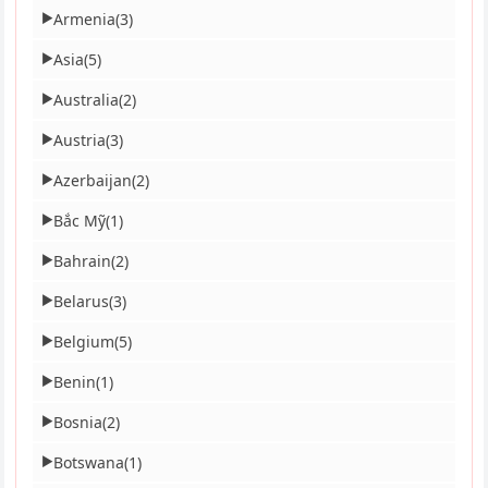
Armenia
(3)
▶
Asia
(5)
▶
Australia
(2)
▶
Austria
(3)
▶
Azerbaijan
(2)
▶
Bắc Mỹ
(1)
▶
Bahrain
(2)
▶
Belarus
(3)
▶
Belgium
(5)
▶
Benin
(1)
▶
Bosnia
(2)
▶
Botswana
(1)
▶