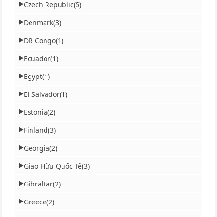
Czech Republic
(5)
▶
Denmark
(3)
▶
DR Congo
(1)
▶
Ecuador
(1)
▶
Egypt
(1)
▶
El Salvador
(1)
▶
Estonia
(2)
▶
Finland
(3)
▶
Georgia
(2)
▶
Giao Hữu Quốc Tế
(3)
▶
Gibraltar
(2)
▶
Greece
(2)
▶