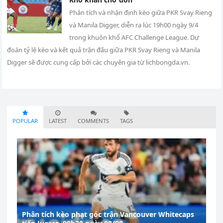
Phân tích và nhận định kèo giữa PKR Svay Rieng
và Manila Digger, diễn ra lúc 19h00 ngày 9/4
trong khuôn khổ AFC Challenge League. Dự
đoán tỷ lệ kèo và kết quả trận đấu giữa PKR Svay Rieng và Manila
Digger sẽ được cung cấp bởi các chuyên gia từ lichbongda.vn.
POPULAR
LATEST
COMMENTS
TAGS
Phân tích kèo phạt góc trận Vancouver Whitecaps