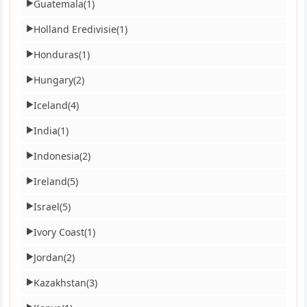
Guatemala
(1)
▶
Holland Eredivisie
(1)
▶
Honduras
(1)
▶
Hungary
(2)
▶
Iceland
(4)
▶
India
(1)
▶
Indonesia
(2)
▶
Ireland
(5)
▶
Israel
(5)
▶
Ivory Coast
(1)
▶
Jordan
(2)
▶
Kazakhstan
(3)
▶