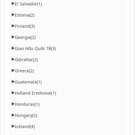
El Salvador
(1)
▶
Estonia
(2)
▶
Finland
(3)
▶
Georgia
(2)
▶
Giao Hữu Quốc Tế
(3)
▶
Gibraltar
(2)
▶
Greece
(2)
▶
Guatemala
(1)
▶
Holland Eredivisie
(1)
▶
Honduras
(1)
▶
Hungary
(2)
▶
Iceland
(4)
▶