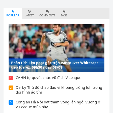
POPULAR
LATEST
COMMENTS
TAGS
Phân tích kèo phạt góc trận Vancouver Whitecaps
tiếp Juarez, 09h30 ngày 08/08
CAHN tự quyết chức vô địch V.League
1
Derby Thủ đô chao đảo vì khoảng trống lớn trong
2
đội hình áo tím
Công an Hà Nội đặt tham vọng lên ngôi vương ở
3
V-League mùa này