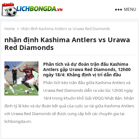
MENU
Home
nhận định Kashima Antlers vs Urawa Red Diamonds
nhận định Kashima Antlers vs Urawa
Red Diamonds
Phân tích và dự đoán trận đấu Kashima
Antlers gặp Urawa Red Diamonds, 12h00
ngày 18/4: Khẳng định vị trí dẫn đầu
Phân tích kèo trận đấu giữa Kashima Antlers và
Urawa Red Diamonds diễn ra vào lúc 12h00 ngày
18/4 trong khuôn khổ Giải VĐQG Nhật Bản. Nhận
định tỷ lệ kèo và dự đoán kết quả của cuộc so tài giữa Kashima Antlers
với Urawa Red Diamonds sẽ được cung cấp bởi các chuyên gia tại
lichbongda.vn.