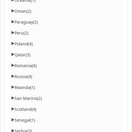
Oceania
(1)
Oman
(2)
▶
Paraguay
(2)
▶
Peru
(2)
▶
Poland
(4)
▶
Qatar
(3)
▶
Romania
(4)
▶
Russia
(4)
▶
Rwanda
(1)
▶
San Marino
(2)
▶
Scotland
(4)
▶
Senegal
(1)
▶
Serbia
(3)
▶