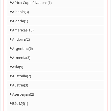
Africa Cup of Nations
(1)
▶
Albania
(3)
▶
Algeria
(1)
▶
Americas
(15)
▶
Andorra
(2)
▶
Argentina
(6)
▶
Armenia
(3)
▶
Asia
(5)
▶
Australia
(2)
▶
Austria
(3)
▶
Azerbaijan
(2)
▶
Bắc Mỹ
(1)
▶