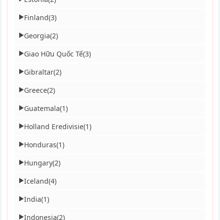
Finland
(3)
▶
Georgia
(2)
▶
Giao Hữu Quốc Tế
(3)
▶
Gibraltar
(2)
▶
Greece
(2)
▶
Guatemala
(1)
▶
Holland Eredivisie
(1)
▶
Honduras
(1)
▶
Hungary
(2)
▶
Iceland
(4)
▶
India
(1)
▶
Indonesia
(2)
▶