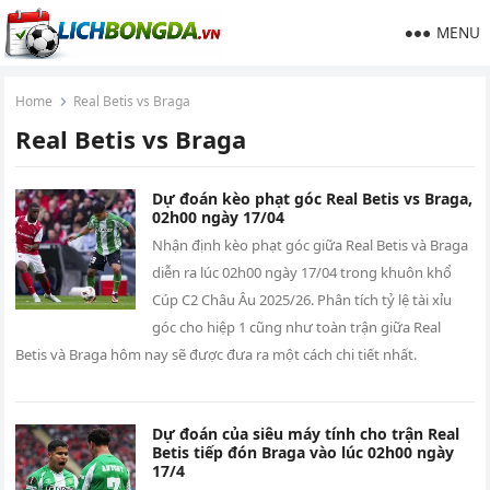
MENU
Home
Real Betis vs Braga
Real Betis vs Braga
Dự đoán kèo phạt góc Real Betis vs Braga,
02h00 ngày 17/04
Nhận định kèo phạt góc giữa Real Betis và Braga
diễn ra lúc 02h00 ngày 17/04 trong khuôn khổ
Cúp C2 Châu Âu 2025/26. Phân tích tỷ lệ tài xỉu
góc cho hiệp 1 cũng như toàn trận giữa Real
Betis và Braga hôm nay sẽ được đưa ra một cách chi tiết nhất.
Dự đoán của siêu máy tính cho trận Real
Betis tiếp đón Braga vào lúc 02h00 ngày
17/4