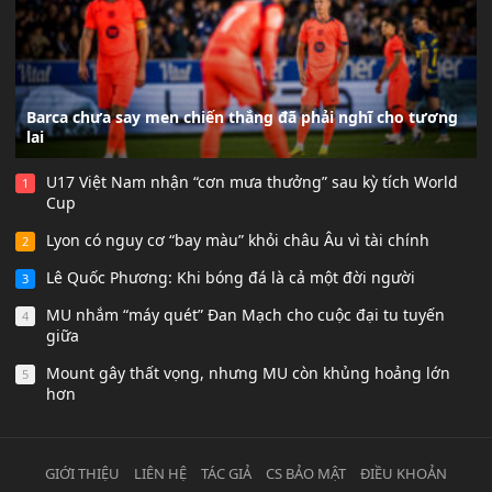
Barca chưa say men chiến thắng đã phải nghĩ cho tương
lai
U17 Việt Nam nhận “cơn mưa thưởng” sau kỳ tích World
1
Cup
Lyon có nguy cơ “bay màu” khỏi châu Âu vì tài chính
2
Lê Quốc Phương: Khi bóng đá là cả một đời người
3
MU nhắm “máy quét” Đan Mạch cho cuộc đại tu tuyến
4
giữa
Mount gây thất vọng, nhưng MU còn khủng hoảng lớn
5
hơn
GIỚI THIỆU
LIÊN HỆ
TÁC GIẢ
CS BẢO MẬT
ĐIỀU KHOẢN