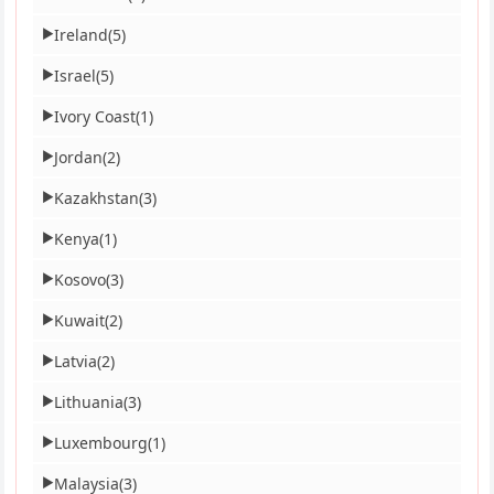
Ireland
(5)
▶
Israel
(5)
▶
Ivory Coast
(1)
▶
Jordan
(2)
▶
Kazakhstan
(3)
▶
Kenya
(1)
▶
Kosovo
(3)
▶
Kuwait
(2)
▶
Latvia
(2)
▶
Lithuania
(3)
▶
Luxembourg
(1)
▶
Malaysia
(3)
▶