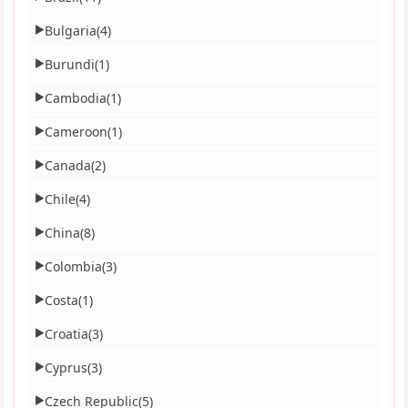
Bulgaria
(4)
▶
Burundi
(1)
▶
Cambodia
(1)
▶
Cameroon
(1)
▶
Canada
(2)
▶
Chile
(4)
▶
China
(8)
▶
Colombia
(3)
▶
Costa
(1)
▶
Croatia
(3)
▶
Cyprus
(3)
▶
Czech Republic
(5)
▶