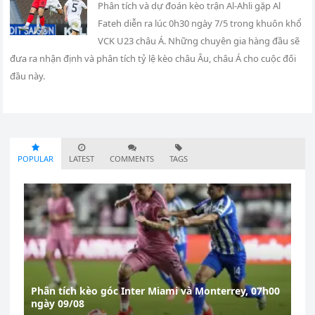
Phân tích và dự đoán kèo trận Al-Ahli gặp Al
Fateh diễn ra lúc 0h30 ngày 7/5 trong khuôn khổ
VCK U23 châu Á. Những chuyên gia hàng đầu sẽ
đưa ra nhận định và phân tích tỷ lệ kèo châu Âu, châu Á cho cuộc đối
đầu này.
POPULAR
LATEST
COMMENTS
TAGS
Phân tích kèo góc Inter Miami và Monterrey, 07h00
ngày 09/08