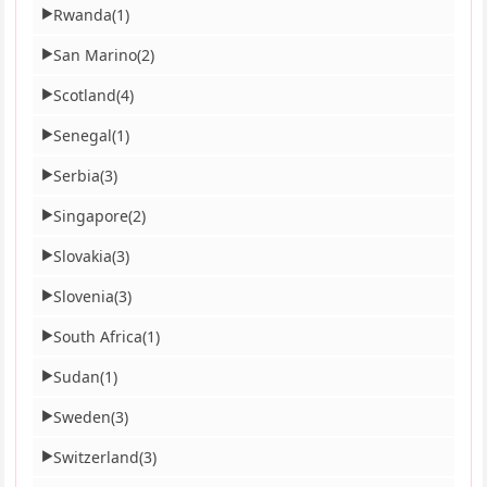
Rwanda
(1)
▶
San Marino
(2)
▶
Scotland
(4)
▶
Senegal
(1)
▶
Serbia
(3)
▶
Singapore
(2)
▶
Slovakia
(3)
▶
Slovenia
(3)
▶
South Africa
(1)
▶
Sudan
(1)
▶
Sweden
(3)
▶
Switzerland
(3)
▶