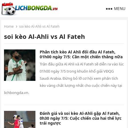
MENU
Home
soi kèo Al-Ahli vs Al Fateh
soi kèo Al-Ahli vs Al Fateh
Phân tích kèo Al Ahli đối đầu Al Fateh,
01h00 ngày 7/5: Cần một chiến thắng nữa
Trận đấu giữa Al Ahli và Al Fateh sẽ diễn ra vào lúc
01h00 ngày 7/5 trong khuôn khổ giải VĐQG
Saudi Arabia. Đừng bỏ lỡ cơ hội xem phân tích
kèo vàng chất lượng nhất cho cuộc chiến này tại
lichbongda.vn.
Đánh giá và soi kèo Al-Ahli gặp Al Fateh,
0h30 ngày 7/5: Cuộc chiến của hai thế lực
trái ngược