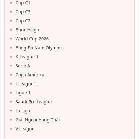
Cup C1
Cup C3
Cup C2
Bundesliga
World Cup 2026
Bóng Đá Nam Olympic
K League 1
Serie A
Copa America
J-League 1
Ligue 1
Saudi Pro League
La Liga
Giải Ngoại Hạng Thái
V League