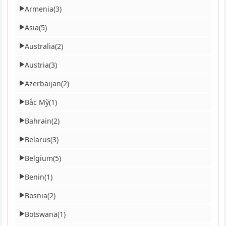
Armenia
(3)
▶
Asia
(5)
▶
Australia
(2)
▶
Austria
(3)
▶
Azerbaijan
(2)
▶
Bắc Mỹ
(1)
▶
Bahrain
(2)
▶
Belarus
(3)
▶
Belgium
(5)
▶
Benin
(1)
▶
Bosnia
(2)
▶
Botswana
(1)
▶