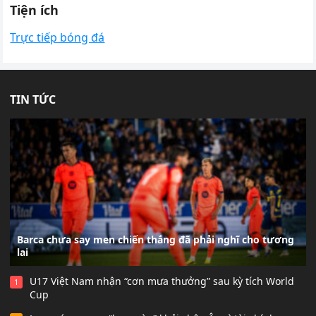
Tiện ích
Trực tiếp bóng đá
TIN TỨC
Barca chưa say men chiến thắng đã phải nghĩ cho tương
lai
U17 Việt Nam nhận “cơn mưa thưởng” sau kỳ tích World
1
Cup