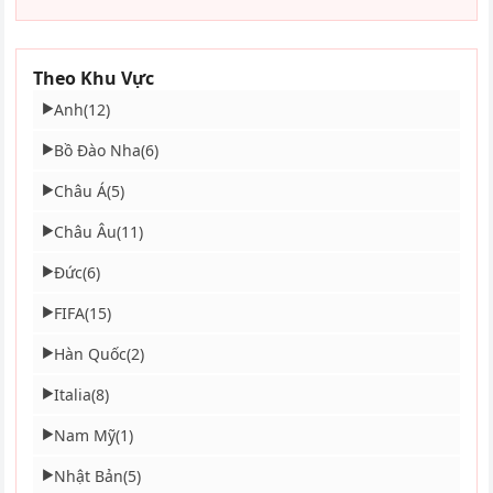
Theo Khu Vực
Anh
(12)
▶
Bồ Đào Nha
(6)
▶
Châu Á
(5)
▶
Châu Âu
(11)
▶
Đức
(6)
▶
FIFA
(15)
▶
Hàn Quốc
(2)
▶
Italia
(8)
▶
Nam Mỹ
(1)
▶
Nhật Bản
(5)
▶