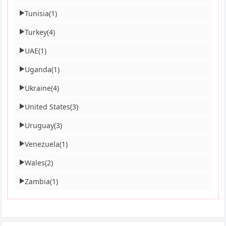
Tunisia
(1)
▶
Turkey
(4)
▶
UAE
(1)
▶
Uganda
(1)
▶
Ukraine
(4)
▶
United States
(3)
▶
Uruguay
(3)
▶
Venezuela
(1)
▶
Wales
(2)
▶
Zambia
(1)
▶