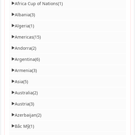
Africa Cup of Nations
(1)
▶
Albania
(3)
▶
Algeria
(1)
▶
Americas
(15)
▶
Andorra
(2)
▶
Argentina
(6)
▶
Armenia
(3)
▶
Asia
(5)
▶
Australia
(2)
▶
Austria
(3)
▶
Azerbaijan
(2)
▶
Bắc Mỹ
(1)
▶