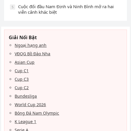
Cuộc đối đầu Nam Định và Ninh Bình mở ra hai
5
viễn cảnh khác biệt
Giải Nổi Bật
Ngoại hạng anh
VĐQG Bồ Đào Nha
Asian Cup
Cup C1
Cup C3
Cup C2
Bundesliga
World Cup 2026
Bóng Đá Nam Olympic
K League 1
Serie A