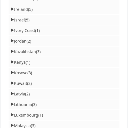
Ireland
(5)
▶
Israel
(5)
▶
Ivory Coast
(1)
▶
Jordan
(2)
▶
Kazakhstan
(3)
▶
Kenya
(1)
▶
Kosovo
(3)
▶
Kuwait
(2)
▶
Latvia
(2)
▶
Lithuania
(3)
▶
Luxembourg
(1)
▶
Malaysia
(3)
▶