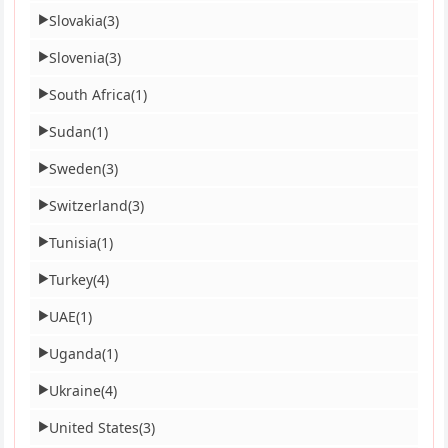
Slovakia
(3)
▶
Slovenia
(3)
▶
South Africa
(1)
▶
Sudan
(1)
▶
Sweden
(3)
▶
Switzerland
(3)
▶
Tunisia
(1)
▶
Turkey
(4)
▶
UAE
(1)
▶
Uganda
(1)
▶
Ukraine
(4)
▶
United States
(3)
▶