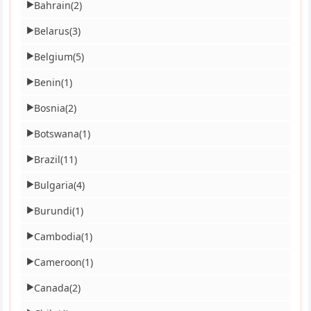
Bahrain
(2)
▶
Belarus
(3)
▶
Belgium
(5)
▶
Benin
(1)
▶
Bosnia
(2)
▶
Botswana
(1)
▶
Brazil
(11)
▶
Bulgaria
(4)
▶
Burundi
(1)
▶
Cambodia
(1)
▶
Cameroon
(1)
▶
Canada
(2)
▶