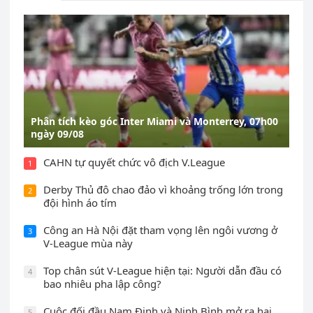
Phân tích kèo góc Inter Miami và Monterrey, 07h00
ngày 09/08
CAHN tự quyết chức vô địch V.League
1
Derby Thủ đô chao đảo vì khoảng trống lớn trong
2
đội hình áo tím
Công an Hà Nội đặt tham vọng lên ngôi vương ở
3
V-League mùa này
Top chân sút V-League hiện tại: Người dẫn đầu có
4
bao nhiêu pha lập công?
Cuộc đối đầu Nam Định và Ninh Bình mở ra hai
5