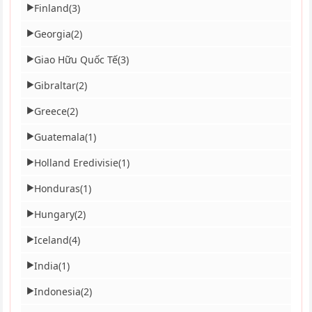
Finland
(3)
▶
Georgia
(2)
▶
Giao Hữu Quốc Tế
(3)
▶
Gibraltar
(2)
▶
Greece
(2)
▶
Guatemala
(1)
▶
Holland Eredivisie
(1)
▶
Honduras
(1)
▶
Hungary
(2)
▶
Iceland
(4)
▶
India
(1)
▶
Indonesia
(2)
▶