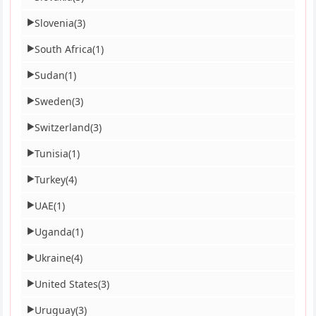
Slovenia
(3)
▶
South Africa
(1)
▶
Sudan
(1)
▶
Sweden
(3)
▶
Switzerland
(3)
▶
Tunisia
(1)
▶
Turkey
(4)
▶
UAE
(1)
▶
Uganda
(1)
▶
Ukraine
(4)
▶
United States
(3)
▶
Uruguay
(3)
▶