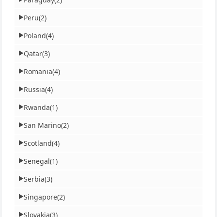
Peru
(2)
▶
Poland
(4)
▶
Qatar
(3)
▶
Romania
(4)
▶
Russia
(4)
▶
Rwanda
(1)
▶
San Marino
(2)
▶
Scotland
(4)
▶
Senegal
(1)
▶
Serbia
(3)
▶
Singapore
(2)
▶
Slovakia
(3)
▶