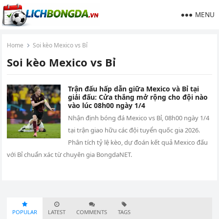
MENU
Home
Soi kèo Mexico vs Bỉ
Soi kèo Mexico vs Bỉ
Trận đấu hấp dẫn giữa Mexico và Bỉ tại
giải đấu: Cửa thắng mở rộng cho đội nào
vào lúc 08h00 ngày 1/4
Nhận định bóng đá Mexico vs Bỉ, 08h00 ngày 1/4
tại trận giao hữu các đội tuyển quốc gia 2026.
Phân tích tỷ lệ kèo, dự đoán kết quả Mexico đấu
với Bỉ chuẩn xác từ chuyên gia BongdaNET.
POPULAR
LATEST
COMMENTS
TAGS