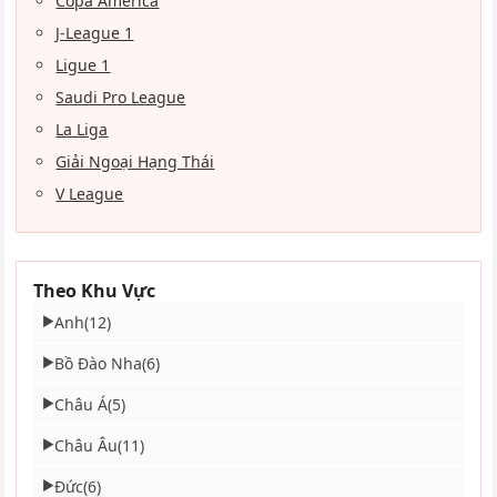
Copa America
J-League 1
Ligue 1
Saudi Pro League
La Liga
Giải Ngoại Hạng Thái
V League
Theo Khu Vực
Anh
(12)
▶
Bồ Đào Nha
(6)
▶
Châu Á
(5)
▶
Châu Âu
(11)
▶
Đức
(6)
▶