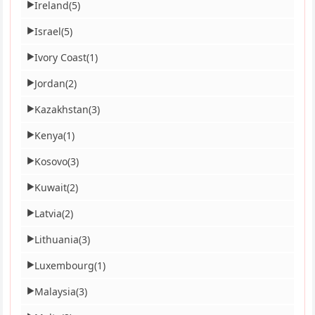
Ireland
(5)
▶
Israel
(5)
▶
Ivory Coast
(1)
▶
Jordan
(2)
▶
Kazakhstan
(3)
▶
Kenya
(1)
▶
Kosovo
(3)
▶
Kuwait
(2)
▶
Latvia
(2)
▶
Lithuania
(3)
▶
Luxembourg
(1)
▶
Malaysia
(3)
▶