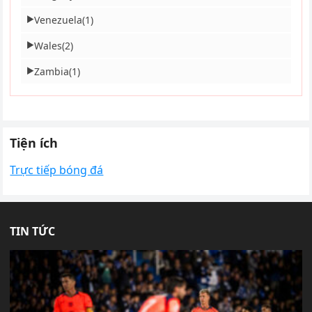
Venezuela
(1)
▶
Wales
(2)
▶
Zambia
(1)
▶
Tiện ích
Trực tiếp bóng đá
TIN TỨC