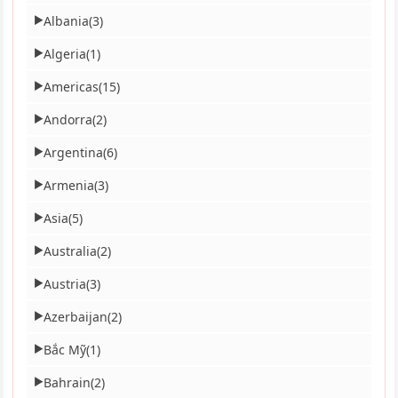
Albania
(3)
▶
Algeria
(1)
▶
Americas
(15)
▶
Andorra
(2)
▶
Argentina
(6)
▶
Armenia
(3)
▶
Asia
(5)
▶
Australia
(2)
▶
Austria
(3)
▶
Azerbaijan
(2)
▶
Bắc Mỹ
(1)
▶
Bahrain
(2)
▶