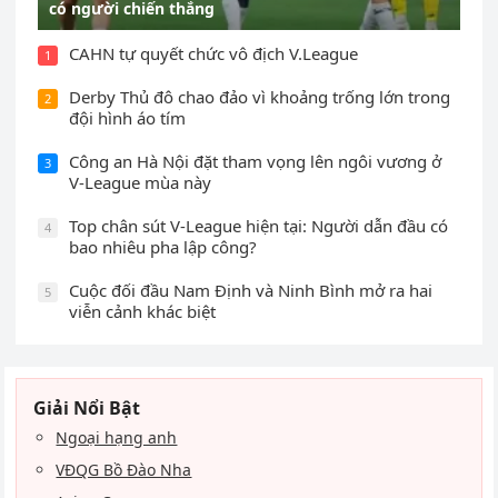
có người chiến thắng
CAHN tự quyết chức vô địch V.League
1
Derby Thủ đô chao đảo vì khoảng trống lớn trong
2
đội hình áo tím
Công an Hà Nội đặt tham vọng lên ngôi vương ở
3
V-League mùa này
Top chân sút V-League hiện tại: Người dẫn đầu có
4
bao nhiêu pha lập công?
Cuộc đối đầu Nam Định và Ninh Bình mở ra hai
5
viễn cảnh khác biệt
Giải Nổi Bật
Ngoại hạng anh
VĐQG Bồ Đào Nha