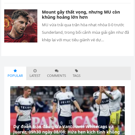
Mount gây thất vọng, nhưng MU còn
khủng hoảng lớn hơn
MU vừa trải qua trận hòa nhạt nhòa 0-0 trước
Sunderland, trong bối cảnh mùa giải gần như đã
khép lại với mục tiêu giành vé dự…
POPULAR
LATEST
COMMENTS
TAGS
Dự đoán trận đấu giữa Vancouver Whitecaps và
Juarez, 09h30 ngày 08/08: Hứa hẹn kịch tính không