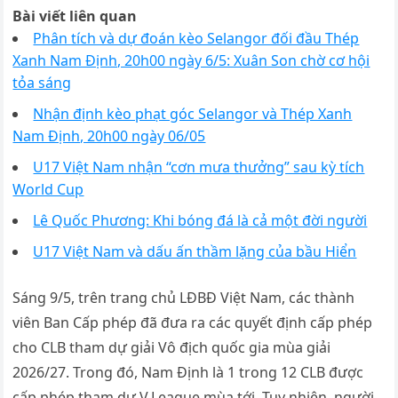
Bài viết liên quan
Phân tích và dự đoán kèo Selangor đối đầu Thép
Xanh Nam Định, 20h00 ngày 6/5: Xuân Son chờ cơ hội
tỏa sáng
Nhận định kèo phạt góc Selangor và Thép Xanh
Nam Định, 20h00 ngày 06/05
U17 Việt Nam nhận “cơn mưa thưởng” sau kỳ tích
World Cup
Lê Quốc Phương: Khi bóng đá là cả một đời người
U17 Việt Nam và dấu ấn thầm lặng của bầu Hiển
Sáng 9/5, trên trang chủ LĐBĐ Việt Nam, các thành
viên Ban Cấp phép đã đưa ra các quyết định cấp phép
cho CLB tham dự giải Vô địch quốc gia mùa giải
2026/27. Trong đó, Nam Định là 1 trong 12 CLB được
cấp phép tham dự V.League mùa tới. Tuy nhiên, người