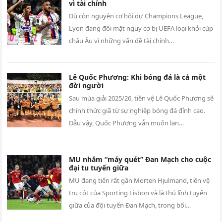
vì tài chính
Dù còn nguyên cơ hội dự Champions League,
Lyon đang đối mặt nguy cơ bị UEFA loại khỏi cúp
châu Âu vì những vấn đề tài chính…
Lê Quốc Phương: Khi bóng đá là cả một
đời người
Sau mùa giải 2025/26, tiền vệ Lê Quốc Phương sẽ
chính thức giã từ sự nghiệp bóng đá đỉnh cao.
Dẫu vậy, Quốc Phương vẫn muốn lan…
MU nhắm “máy quét” Đan Mạch cho cuộc
đại tu tuyến giữa
MU đang tiến rất gần Morten Hjulmand, tiền vệ
trụ cột của Sporting Lisbon và là thủ lĩnh tuyến
giữa của đội tuyển Đan Mạch, trong bối…