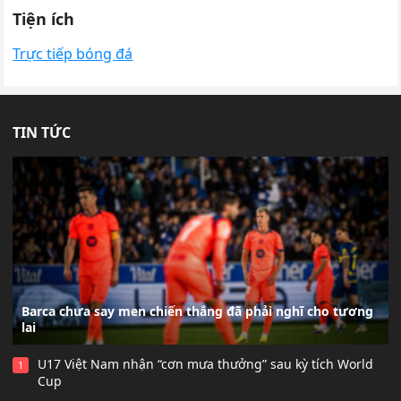
Tiện ích
Trực tiếp bóng đá
TIN TỨC
Barca chưa say men chiến thắng đã phải nghĩ cho tương
lai
U17 Việt Nam nhận “cơn mưa thưởng” sau kỳ tích World
1
Cup