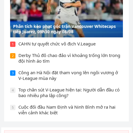
Phân tích kèo phạt góc trận Vancouver Whitecaps
tiếp Juarez, 09h30 ngày 08/08
CAHN tự quyết chức vô địch V.League
1
Derby Thủ đô chao đảo vì khoảng trống lớn trong
2
đội hình áo tím
Công an Hà Nội đặt tham vọng lên ngôi vương ở
3
V-League mùa này
Top chân sút V-League hiện tại: Người dẫn đầu có
4
bao nhiêu pha lập công?
Cuộc đối đầu Nam Định và Ninh Bình mở ra hai
5
viễn cảnh khác biệt