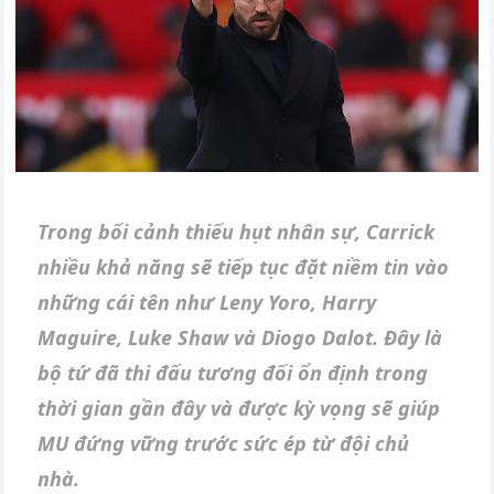
Trong bối cảnh thiếu hụt nhân sự, Carrick
nhiều khả năng sẽ tiếp tục đặt niềm tin vào
những cái tên như Leny Yoro, Harry
Maguire, Luke Shaw và Diogo Dalot. Đây là
bộ tứ đã thi đấu tương đối ổn định trong
thời gian gần đây và được kỳ vọng sẽ giúp
MU đứng vững trước sức ép từ đội chủ
nhà.