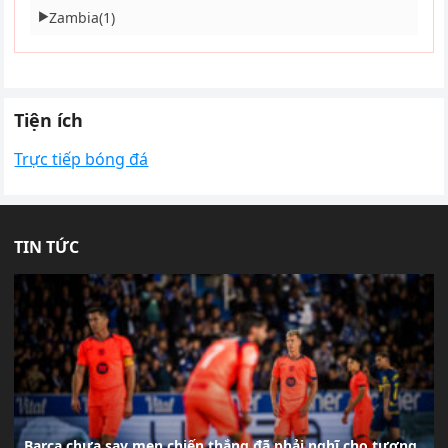
Zambia
(1)
▶
Tiện ích
Trực tiếp bóng đá
TIN TỨC
Barca chưa say men chiến thắng đã phải nghĩ cho tương