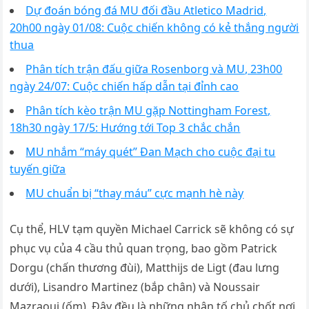
Dự đoán bóng đá MU đối đầu Atletico Madrid,
20h00 ngày 01/08: Cuộc chiến không có kẻ thắng người
thua
Phân tích trận đấu giữa Rosenborg và MU, 23h00
ngày 24/07: Cuộc chiến hấp dẫn tại đỉnh cao
Phân tích kèo trận MU gặp Nottingham Forest,
18h30 ngày 17/5: Hướng tới Top 3 chắc chắn
MU nhắm “máy quét” Đan Mạch cho cuộc đại tu
tuyến giữa
MU chuẩn bị “thay máu” cực mạnh hè này
Cụ thể, HLV tạm quyền Michael Carrick sẽ không có sự
phục vụ của 4 cầu thủ quan trọng, bao gồm Patrick
Dorgu (chấn thương đùi), Matthijs de Ligt (đau lưng
dưới), Lisandro Martinez (bắp chân) và Noussair
Mazraoui (ốm). Đây đều là những nhân tố chủ chốt nơi