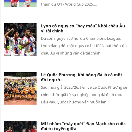
tham dự U17 World Cup 2026….
Lyon có nguy cơ “bay màu” khỏi châu Âu
vì tài chính
Dù còn nguyên cơ hội dự Champions League,
Lyon đang đối mặt nguy cơ bị UEFA loại khỏi cúp
châu Âu vì những vấn đề tài chính…
Lê Quốc Phương: Khi bóng đá là cả một
đời người
Sau mùa giải 2025/26, tiền vệ Lê Quốc Phương sẽ
chính thức giã từ sự nghiệp bóng đá đỉnh cao.
Dẫu vậy, Quốc Phương vẫn muốn lan…
MU nhắm “máy quét” Đan Mạch cho cuộc
đại tu tuyến giữa