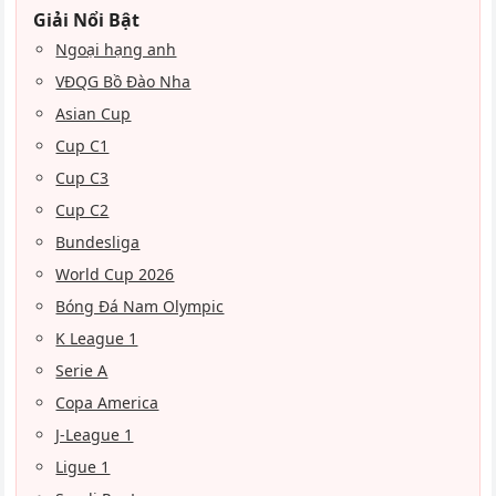
Giải Nổi Bật
Ngoại hạng anh
VĐQG Bồ Đào Nha
Asian Cup
Cup C1
Cup C3
Cup C2
Bundesliga
World Cup 2026
Bóng Đá Nam Olympic
K League 1
Serie A
Copa America
J-League 1
Ligue 1