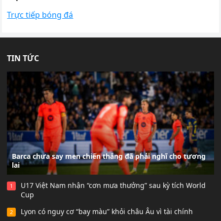
Trực tiếp bóng đá
TIN TỨC
Barca chưa say men chiến thắng đã phải nghĩ cho tương
lai
U17 Việt Nam nhận “cơn mưa thưởng” sau kỳ tích World
1
Cup
Lyon có nguy cơ “bay màu” khỏi châu Âu vì tài chính
2