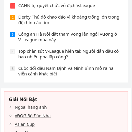
CAHN tự quyết chức vô địch V.League
1
Derby Thủ đô chao đảo vì khoảng trống lớn trong
2
đội hình áo tím
Công an Hà Nội đặt tham vọng lên ngôi vương ở
3
V-League mùa này
Top chân sút V-League hiện tại: Người dẫn đầu có
4
bao nhiêu pha lập công?
Cuộc đối đầu Nam Định và Ninh Bình mở ra hai
5
viễn cảnh khác biệt
Giải Nổi Bật
Ngoại hạng anh
VĐQG Bồ Đào Nha
Asian Cup