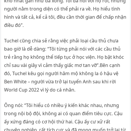
khó nhất gần như đã xong. Tôi đã nói với họ rồi, những
người nằm trong diện có thể phải ra về. Họ hiểu tình
hình và tất cả, kể cả tôi, đều cần thời gian để chấp nhận
điều đó”.
Tuchel cũng chia sẻ rằng việc phải loại cầu thủ chưa
bao giờ là dễ dàng: “Tôi từng phải nói với các cầu thủ
trẻ rằng họ không thể tiếp tục ở học viện. Họ bật khóc
chỉ sau vài giây vì cảm thấy giấc mơ tan vỡ”.Bên cạnh
đó, Tuchel kêu gọi người hâm mộ không la ó hậu vệ
Ben White – người vừa trở lại tuyển Anh sau khi rời
World Cup 2022 vì lý do cá nhân.
Ông nói: “Tôi hiểu có nhiều ý kiến khác nhau, nhưng
trong nội bộ đội, không ai có quan điểm tiêu cực. Cậu
ấy xứng đáng có cơ hội thứ hai. Cậu ấy cư xử rất
chuyên nghiệp, rất tích cực và đã mong muốn trở lại từ