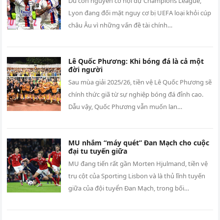
Dù còn nguyên cơ hội dự Champions League,
Lyon đang đối mặt nguy cơ bị UEFA loại khỏi cúp
châu Âu vì những vấn đề tài chính…
Lê Quốc Phương: Khi bóng đá là cả một
đời người
Sau mùa giải 2025/26, tiền vệ Lê Quốc Phương sẽ
chính thức giã từ sự nghiệp bóng đá đỉnh cao.
Dẫu vậy, Quốc Phương vẫn muốn lan…
MU nhắm “máy quét” Đan Mạch cho cuộc
đại tu tuyến giữa
MU đang tiến rất gần Morten Hjulmand, tiền vệ
trụ cột của Sporting Lisbon và là thủ lĩnh tuyến
giữa của đội tuyển Đan Mạch, trong bối…