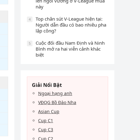
lên ngôi vương ở V-League mùa
này
Top chân sút V-League hiện tại:
4
Người dẫn đầu có bao nhiêu pha
lập công?
Cuộc đối đầu Nam Định và Ninh
5
Bình mở ra hai viễn cảnh khác
biệt
Giải Nổi Bật
Ngoại hạng anh
VĐQG Bồ Đào Nha
Asian Cup
Cup C1
Cup C3
Cup C2