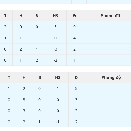
T
H
B
HS
Đ
Phong độ
3
0
0
5
9
1
1
1
0
4
0
2
1
-3
2
0
1
2
-2
1
T
H
B
HS
Đ
Phong độ
1
2
0
1
5
0
3
0
0
3
0
3
0
0
3
0
2
1
-1
2