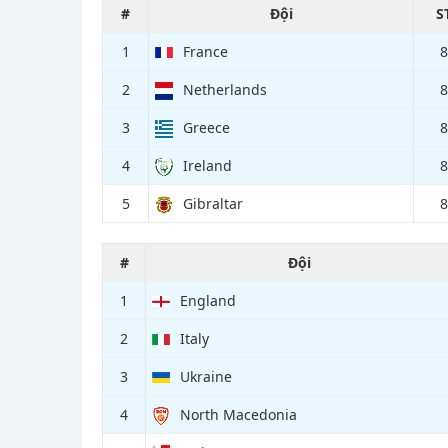
#
Đội
S
1
France
8
2
Netherlands
8
3
Greece
8
4
Ireland
8
5
Gibraltar
8
#
Đội
1
England
2
Italy
3
Ukraine
4
North Macedonia