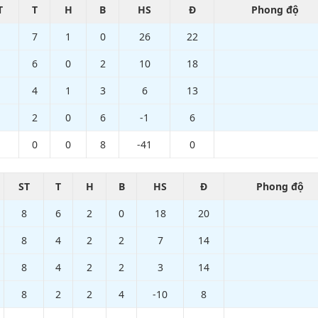
T
T
H
B
HS
Đ
Phong độ
7
1
0
26
22
6
0
2
10
18
4
1
3
6
13
2
0
6
-1
6
0
0
8
-41
0
ST
T
H
B
HS
Đ
Phong độ
8
6
2
0
18
20
8
4
2
2
7
14
8
4
2
2
3
14
8
2
2
4
-10
8