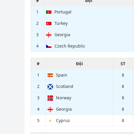
#
Đội
1
Portugal
2
Turkey
3
Georgia
4
Czech Republic
#
Đội
ST
1
Spain
8
2
Scotland
8
3
Norway
8
4
Georgia
8
5
Cyprus
8