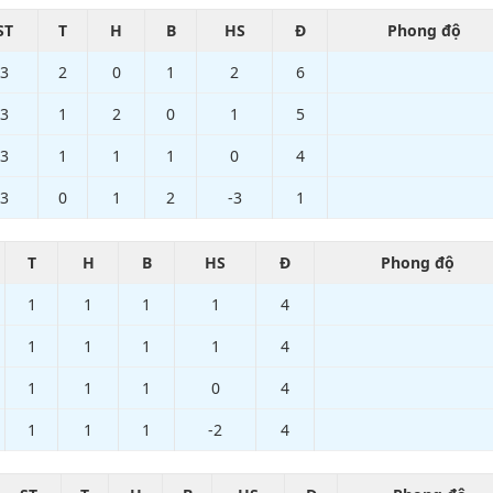
ST
T
H
B
HS
Đ
Phong độ
3
2
0
1
2
6
3
1
2
0
1
5
3
1
1
1
0
4
3
0
1
2
-3
1
T
H
B
HS
Đ
Phong độ
1
1
1
1
4
1
1
1
1
4
1
1
1
0
4
1
1
1
-2
4