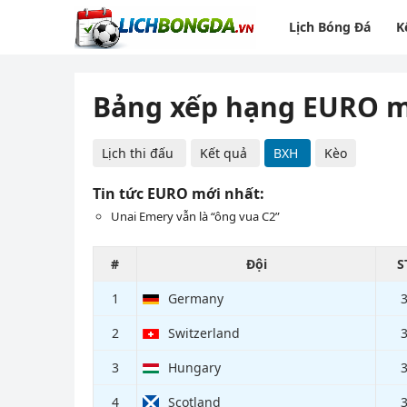
Lịch Bóng Đá
K
Bảng xếp hạng EURO m
Lịch thi đấu
Kết quả
BXH
Kèo
Tin tức EURO mới nhất:
Unai Emery vẫn là “ông vua C2”
#
Đội
S
1
Germany
2
Switzerland
3
Hungary
4
Scotland