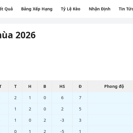
ết Quả
Bảng Xếp Hạng
Tỷ Lệ Kèo
Nhận Định
Tin Tứ
ùa 2026
T
T
H
B
HS
Đ
Phong độ
3
2
1
0
6
7
3
1
2
0
2
5
3
1
0
2
-3
3
3
0
1
2
-5
1