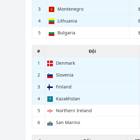
3
Montenegro
4
Lithuania
5
Bulgaria
#
Đội
1
Denmark
2
Slovenia
3
Finland
4
Kazakhstan
5
Northern Ireland
6
San Marino