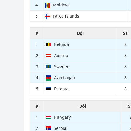
4
Moldova
5
Faroe Islands
#
Đội
ST
1
Belgium
8
2
Austria
8
3
Sweden
8
4
Azerbaijan
8
5
Estonia
8
#
Đội
S
1
Hungary
2
Serbia