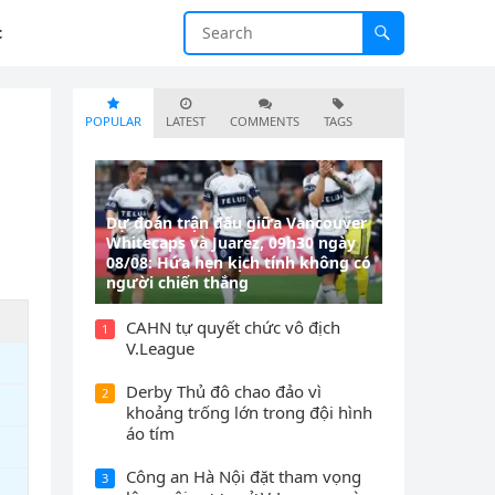
c
POPULAR
LATEST
COMMENTS
TAGS
Dự đoán trận đấu giữa Vancouver
Whitecaps và Juarez, 09h30 ngày
08/08: Hứa hẹn kịch tính không có
người chiến thắng
CAHN tự quyết chức vô địch
1
V.League
Derby Thủ đô chao đảo vì
2
khoảng trống lớn trong đội hình
áo tím
Công an Hà Nội đặt tham vọng
3