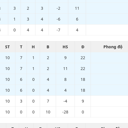
8
3
2
3
-2
11
8
1
3
4
-6
6
8
0
4
4
-7
4
ST
T
H
B
HS
Đ
Phong độ
10
7
1
2
9
22
10
7
1
2
11
22
10
6
0
4
8
18
10
6
0
4
4
18
10
3
0
7
-4
9
10
0
0
10
-28
0