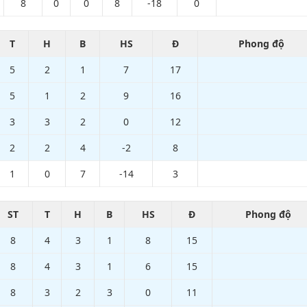
8
0
0
8
-18
0
T
H
B
HS
Đ
Phong độ
5
2
1
7
17
5
1
2
9
16
3
3
2
0
12
2
2
4
-2
8
1
0
7
-14
3
ST
T
H
B
HS
Đ
Phong độ
8
4
3
1
8
15
8
4
3
1
6
15
8
3
2
3
0
11