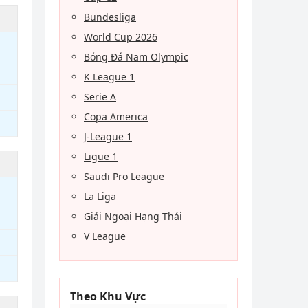
Bundesliga
World Cup 2026
Bóng Đá Nam Olympic
K League 1
Serie A
Copa America
J-League 1
Ligue 1
Saudi Pro League
La Liga
Giải Ngoại Hạng Thái
V League
Theo Khu Vực