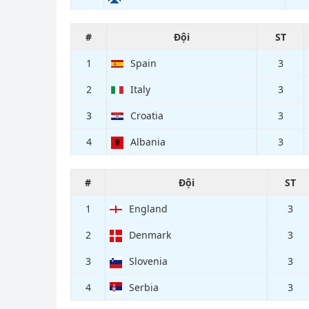
#
Đội
ST
1
Spain
3
2
Italy
3
3
Croatia
3
4
Albania
3
#
Đội
ST
1
England
3
2
Denmark
3
3
Slovenia
3
4
Serbia
3