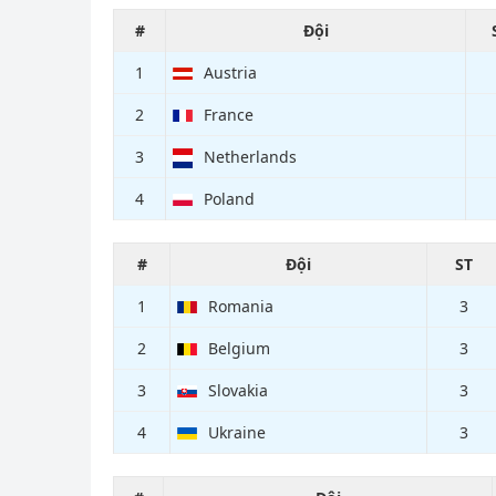
#
Đội
1
Austria
2
France
3
Netherlands
4
Poland
#
Đội
ST
1
Romania
3
2
Belgium
3
3
Slovakia
3
4
Ukraine
3