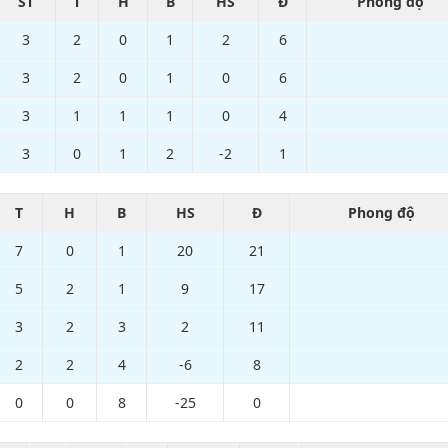
ST
T
H
B
HS
Đ
Phong độ
3
2
0
1
2
6
3
2
0
1
0
6
3
1
1
1
0
4
3
0
1
2
-2
1
T
H
B
HS
Đ
Phong độ
7
0
1
20
21
5
2
1
9
17
3
2
3
2
11
2
2
4
-6
8
0
0
8
-25
0