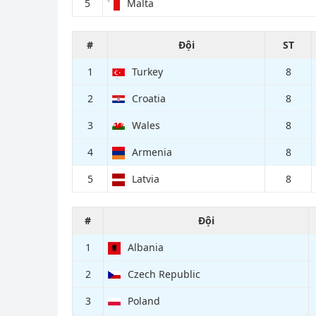
5
Malta
#
Đội
ST
1
Turkey
8
2
Croatia
8
3
Wales
8
4
Armenia
8
5
Latvia
8
#
Đội
1
Albania
2
Czech Republic
3
Poland