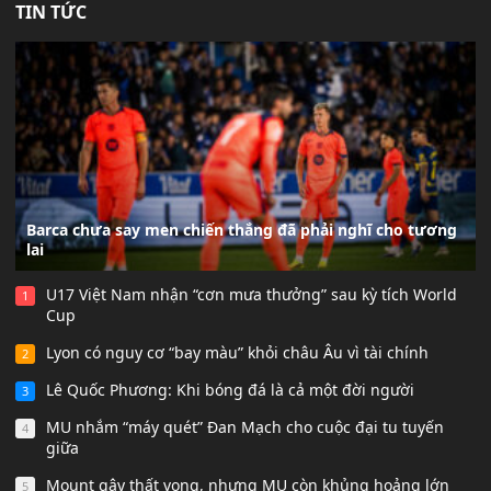
TIN TỨC
Barca chưa say men chiến thắng đã phải nghĩ cho tương
lai
U17 Việt Nam nhận “cơn mưa thưởng” sau kỳ tích World
1
Cup
Lyon có nguy cơ “bay màu” khỏi châu Âu vì tài chính
2
Lê Quốc Phương: Khi bóng đá là cả một đời người
3
MU nhắm “máy quét” Đan Mạch cho cuộc đại tu tuyến
4
giữa
Mount gây thất vọng, nhưng MU còn khủng hoảng lớn
5