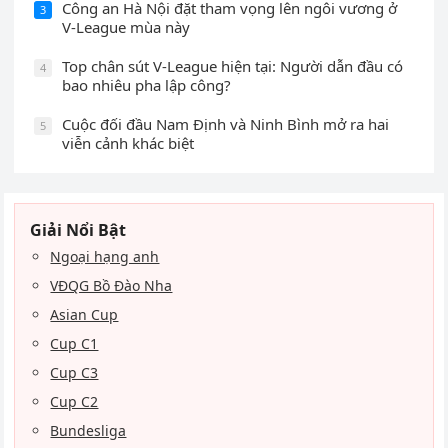
Công an Hà Nội đặt tham vọng lên ngôi vương ở
3
V-League mùa này
Top chân sút V-League hiện tại: Người dẫn đầu có
4
bao nhiêu pha lập công?
Cuộc đối đầu Nam Định và Ninh Bình mở ra hai
5
viễn cảnh khác biệt
Giải Nổi Bật
Ngoại hạng anh
VĐQG Bồ Đào Nha
Asian Cup
Cup C1
Cup C3
Cup C2
Bundesliga