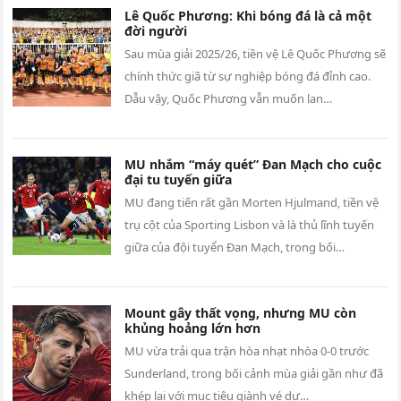
Lê Quốc Phương: Khi bóng đá là cả một
đời người
Sau mùa giải 2025/26, tiền vệ Lê Quốc Phương sẽ
chính thức giã từ sự nghiệp bóng đá đỉnh cao.
Dẫu vậy, Quốc Phương vẫn muốn lan…
MU nhắm “máy quét” Đan Mạch cho cuộc
đại tu tuyến giữa
MU đang tiến rất gần Morten Hjulmand, tiền vệ
trụ cột của Sporting Lisbon và là thủ lĩnh tuyến
giữa của đội tuyển Đan Mạch, trong bối…
Mount gây thất vọng, nhưng MU còn
khủng hoảng lớn hơn
MU vừa trải qua trận hòa nhạt nhòa 0-0 trước
Sunderland, trong bối cảnh mùa giải gần như đã
khép lại với mục tiêu giành vé dự…