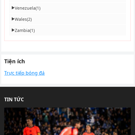
Venezuela
(1)
▶
Wales
(2)
▶
Zambia
(1)
▶
Tiện ích
Trực tiếp bóng đá
TIN TỨC