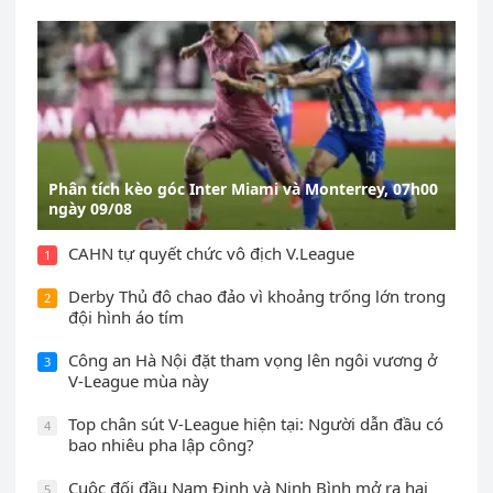
Phân tích kèo góc Inter Miami và Monterrey, 07h00
ngày 09/08
CAHN tự quyết chức vô địch V.League
1
Derby Thủ đô chao đảo vì khoảng trống lớn trong
2
đội hình áo tím
Công an Hà Nội đặt tham vọng lên ngôi vương ở
3
V-League mùa này
Top chân sút V-League hiện tại: Người dẫn đầu có
4
bao nhiêu pha lập công?
Cuộc đối đầu Nam Định và Ninh Bình mở ra hai
5