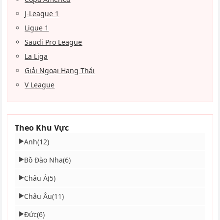
J-League 1
Ligue 1
Saudi Pro League
La Liga
Giải Ngoại Hạng Thái
V League
Theo Khu Vực
Anh
(12)
▶
Bồ Đào Nha
(6)
▶
Châu Á
(5)
▶
Châu Âu
(11)
▶
Đức
(6)
▶