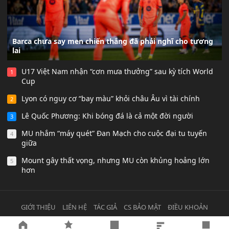
Barca chưa say men chiến thắng đã phải nghĩ cho tương
lai
U17 Việt Nam nhận “cơn mưa thưởng” sau kỳ tích World
1
Cup
Lyon có nguy cơ “bay màu” khỏi châu Âu vì tài chính
2
Lê Quốc Phương: Khi bóng đá là cả một đời người
3
MU nhắm “máy quét” Đan Mạch cho cuộc đại tu tuyến
4
giữa
Mount gây thất vọng, nhưng MU còn khủng hoảng lớn
5
hơn
GIỚI THIỆU
LIÊN HỆ
TÁC GIẢ
CS BẢO MẬT
ĐIỀU KHOẢN
© 2021
Lịch bóng đá
All ights Reserved.