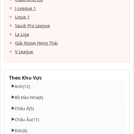
J-League 1
Ligue 1
Saudi Pro League
La Liga
Giải Ngoại Hạng Thái
V League
Theo Khu Vực
Anh
(12)
▶
Bồ Đào Nha
(6)
▶
Châu Á
(5)
▶
Châu Âu
(11)
▶
Đức
(6)
▶