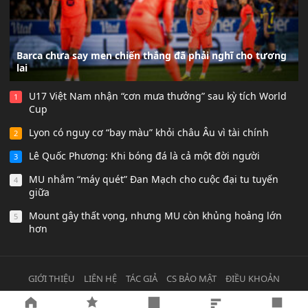
Barca chưa say men chiến thắng đã phải nghĩ cho tương
lai
U17 Việt Nam nhận “cơn mưa thưởng” sau kỳ tích World
1
Cup
Lyon có nguy cơ “bay màu” khỏi châu Âu vì tài chính
2
Lê Quốc Phương: Khi bóng đá là cả một đời người
3
MU nhắm “máy quét” Đan Mạch cho cuộc đại tu tuyến
4
giữa
Mount gây thất vọng, nhưng MU còn khủng hoảng lớn
5
hơn
GIỚI THIỆU
LIÊN HỆ
TÁC GIẢ
CS BẢO MẬT
ĐIỀU KHOẢN
© 2021
Lịch bóng đá
All ights Reserved.