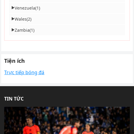
Venezuela
(1)
▶
Wales
(2)
▶
Zambia
(1)
▶
Tiện ích
Trực tiếp bóng đá
TIN TỨC