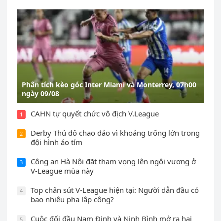
Phân tích kèo góc Inter Miami và Monterrey, 07h00
ngày 09/08
CAHN tự quyết chức vô địch V.League
1
Derby Thủ đô chao đảo vì khoảng trống lớn trong
2
đội hình áo tím
Công an Hà Nội đặt tham vọng lên ngôi vương ở
3
V-League mùa này
Top chân sút V-League hiện tại: Người dẫn đầu có
4
bao nhiêu pha lập công?
Cuộc đối đầu Nam Định và Ninh Bình mở ra hai
5