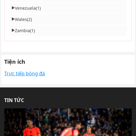
Venezuela
(1)
▶
Wales
(2)
▶
Zambia
(1)
▶
Tiện ích
Trực tiếp bóng đá
TIN TỨC