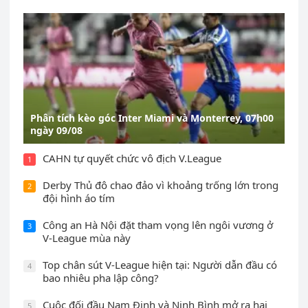
Phân tích kèo góc Inter Miami và Monterrey, 07h00
ngày 09/08
CAHN tự quyết chức vô địch V.League
1
Derby Thủ đô chao đảo vì khoảng trống lớn trong
2
đội hình áo tím
Công an Hà Nội đặt tham vọng lên ngôi vương ở
3
V-League mùa này
Top chân sút V-League hiện tại: Người dẫn đầu có
4
bao nhiêu pha lập công?
Cuộc đối đầu Nam Định và Ninh Bình mở ra hai
5