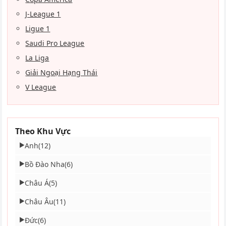
J-League 1
Ligue 1
Saudi Pro League
La Liga
Giải Ngoại Hạng Thái
V League
Theo Khu Vực
Anh
(12)
▶
Bồ Đào Nha
(6)
▶
Châu Á
(5)
▶
Châu Âu
(11)
▶
Đức
(6)
▶