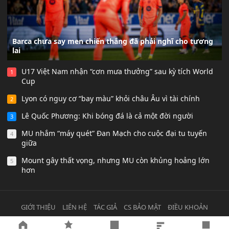
Barca chưa say men chiến thắng đã phải nghĩ cho tương
lai
U17 Việt Nam nhận “cơn mưa thưởng” sau kỳ tích World
1
Cup
Lyon có nguy cơ “bay màu” khỏi châu Âu vì tài chính
2
Lê Quốc Phương: Khi bóng đá là cả một đời người
3
MU nhắm “máy quét” Đan Mạch cho cuộc đại tu tuyến
4
giữa
Mount gây thất vọng, nhưng MU còn khủng hoảng lớn
5
hơn
GIỚI THIỆU
LIÊN HỆ
TÁC GIẢ
CS BẢO MẬT
ĐIỀU KHOẢN
© 2021
Lịch bóng đá
All ights Reserved.