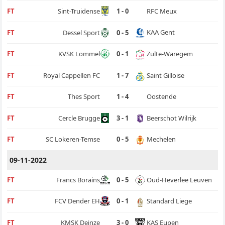
RFC Meux
FT
Sint-Truidense
1 - 0
KAA Gent
FT
Dessel Sport
0 - 5
Zulte-Waregem
FT
KVSK Lommel
0 - 1
Saint Gilloise
FT
Royal Cappellen FC
1 - 7
Oostende
FT
Thes Sport
1 - 4
Beerschot Wilrijk
FT
Cercle Brugge
3 - 1
Mechelen
FT
SC Lokeren-Temse
0 - 5
09-11-2022
Oud-Heverlee Leuven
FT
Francs Borains
0 - 5
Standard Liege
FT
FCV Dender EH
0 - 1
KAS Eupen
FT
KMSK Deinze
3 - 0