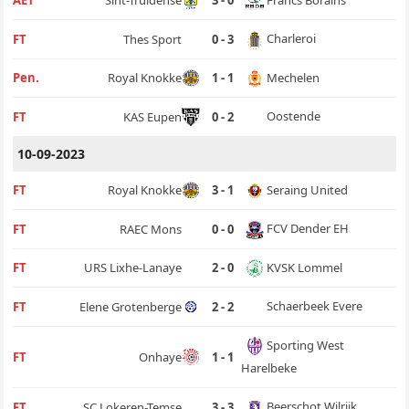
AET
Sint-Truidense
3 - 0
Charleroi
FT
Thes Sport
0 - 3
Mechelen
Pen.
Royal Knokke
1 - 1
Oostende
FT
KAS Eupen
0 - 2
10-09-2023
Seraing United
FT
Royal Knokke
3 - 1
FCV Dender EH
FT
RAEC Mons
0 - 0
KVSK Lommel
FT
URS Lixhe-Lanaye
2 - 0
Schaerbeek Evere
FT
Elene Grotenberge
2 - 2
Sporting West
FT
Onhaye
1 - 1
Harelbeke
Beerschot Wilrijk
FT
SC Lokeren-Temse
3 - 3