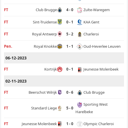
Zulte-Waregem
FT
Club Brugge
4 - 0
KAA Gent
FT
Sint-Truidense
0 - 1
Charleroi
FT
Royal Antwerp
5 - 2
Oud-Heverlee Leuven
Pen.
Royal Knokke
1 - 1
06-12-2023
Jeunesse Molenbeek
FT
Kortrijk
0 - 1
02-11-2023
Club Brugge
FT
Beerschot Wilrijk
0 - 6
Sporting West
FT
Standard Liege
5 - 0
Harelbeke
Olympic Charleroi
FT
Jeunesse Molenbeek
1 - 0