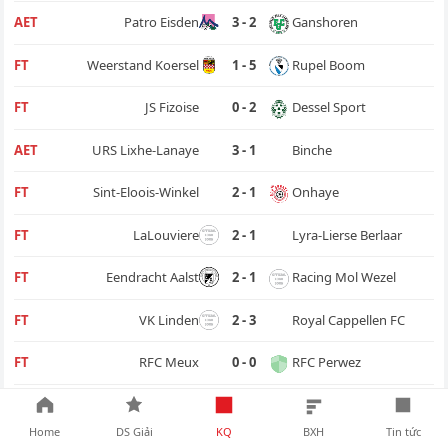
Ganshoren
AET
Patro Eisden
3 - 2
Rupel Boom
FT
Weerstand Koersel
1 - 5
Dessel Sport
FT
JS Fizoise
0 - 2
Binche
AET
URS Lixhe-Lanaye
3 - 1
Onhaye
FT
Sint-Eloois-Winkel
2 - 1
Lyra-Lierse Berlaar
FT
LaLouviere
2 - 1
Racing Mol Wezel
FT
Eendracht Aalst
2 - 1
Royal Cappellen FC
FT
VK Linden
2 - 3
RFC Perwez
FT
RFC Meux
0 - 0
Bocholter VV
FT
Ninove
1 - 2
Home
DS Giải
KQ
BXH
Tin tức
SC Dikkelvenne
FT
KSC City Pirates
1 - 2