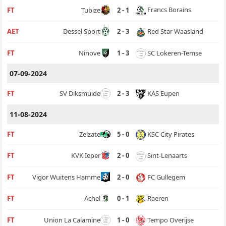
Francs Borains
FT
Tubize
2 - 1
Red Star Waasland
AET
Dessel Sport
2 - 3
SC Lokeren-Temse
FT
Ninove
1 - 3
07-09-2024
KAS Eupen
FT
SV Diksmuide
2 - 3
11-08-2024
KSC City Pirates
FT
Zelzate
5 - 0
Sint-Lenaarts
FT
KVK Ieper
2 - 0
FC Gullegem
FT
Vigor Wuitens Hamme
2 - 0
Raeren
FT
Achel
0 - 1
Tempo Overijse
FT
Union La Calamine
1 - 0