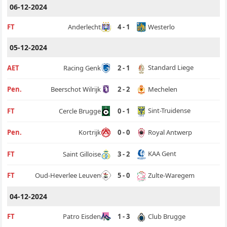
06-12-2024
Westerlo
FT
Anderlecht
4 - 1
05-12-2024
Standard Liege
AET
Racing Genk
2 - 1
Mechelen
Pen.
Beerschot Wilrijk
2 - 2
Sint-Truidense
FT
Cercle Brugge
0 - 1
Royal Antwerp
Pen.
Kortrijk
0 - 0
KAA Gent
FT
Saint Gilloise
3 - 2
Zulte-Waregem
FT
Oud-Heverlee Leuven
5 - 0
04-12-2024
Club Brugge
FT
Patro Eisden
1 - 3