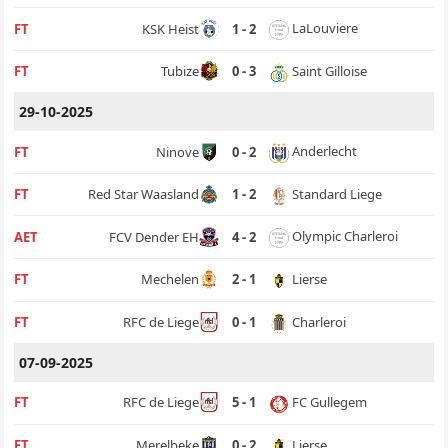
LaLouviere
FT
KSK Heist
1 - 2
Saint Gilloise
FT
Tubize
0 - 3
29-10-2025
Anderlecht
FT
Ninove
0 - 2
Standard Liege
FT
Red Star Waasland
1 - 2
Olympic Charleroi
AET
FCV Dender EH
4 - 2
Lierse
FT
Mechelen
2 - 1
Charleroi
FT
RFC de Liege
0 - 1
07-09-2025
FC Gullegem
FT
RFC de Liege
5 - 1
Lierse
FT
Merelbeke
0 - 2