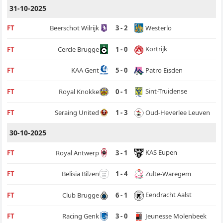
31-10-2025
Westerlo
FT
Beerschot Wilrijk
3 - 2
Kortrijk
FT
Cercle Brugge
1 - 0
Patro Eisden
FT
KAA Gent
5 - 0
Sint-Truidense
FT
Royal Knokke
0 - 1
Oud-Heverlee Leuven
FT
Seraing United
1 - 3
30-10-2025
KAS Eupen
FT
Royal Antwerp
3 - 1
Zulte-Waregem
FT
Belisia Bilzen
1 - 4
Eendracht Aalst
FT
Club Brugge
6 - 1
Jeunesse Molenbeek
FT
Racing Genk
3 - 0