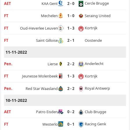
Cercle Brugge
AET
KAA Gent
2 - 0
Seraing United
FT
Mechelen
1 - 0
Kortrijk
FT
Oud-Heverlee Leuven
1 - 3
Oostende
FT
Saint Gilloise
2 - 1
11-11-2022
Anderlecht
Pen.
Lierse
2 - 2
Kortrijk
FT
Jeunesse Molenbeek
1 - 3
Royal Antwerp
Pen.
Red Star Waasland
2 - 2
10-11-2022
Club Brugge
AET
Patro Eisden
0 - 2
Racing Genk
FT
Westerlo
0 - 1