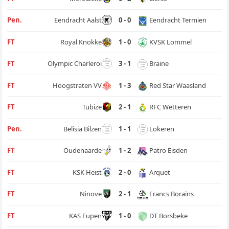
Eendracht Termien
Pen.
Eendracht Aalst
0 - 0
KVSK Lommel
FT
Royal Knokke
1 - 0
Braine
FT
Olympic Charleroi
3 - 1
Red Star Waasland
FT
Hoogstraten VV
1 - 3
RFC Wetteren
FT
Tubize
2 - 1
Lokeren
Pen.
Belisia Bilzen
1 - 1
Patro Eisden
FT
Oudenaarde
1 - 2
Arquet
FT
KSK Heist
2 - 0
Francs Borains
FT
Ninove
2 - 1
DT Borsbeke
FT
KAS Eupen
1 - 0