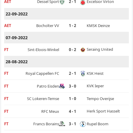
Excelsior Virton
AET
Dessel Sport
2 - 1
22-09-2022
KMSK Deinze
AET
Bocholter VV
1 - 2
07-09-2022
Seraing United
FT
Sint-Eloois-Winkel
0 - 2
28-08-2022
KSK Heist
FT
Royal Cappellen FC
2 - 1
KVK Ieper
FT
Patro Eisden
3 - 0
Tempo Overijse
FT
SC Lokeren-Temse
1 - 0
Herk Sport Hasselt
FT
RFC Meux
4 - 1
Rupel Boom
FT
Francs Borains
3 - 1