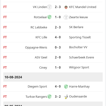
KFC Mandel United
FT
VK Linden
2 - 3
Zwarte leeuw
FT
Rotselaar
1 - 0
SK Berlare
FT
RC Lebbeke
2 - 3
Sporting Tisselt
FT
KFC Lille
4 - 0
Bocholter VV
FT
Oppagne-Weris
0 - 3
Schaerbeek Evere
FT
ASV Geel
2 - 0
Witgoor Sport
FT
Ciney
1 - 0
10-08-2024
Harre-Manhay
FT
Diegem Sport
4 - 0
Oudenaarde
FT
Turkse Rangers
3 - 2