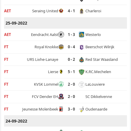
Charleroi
AET
Seraing United
4 - 1
25-09-2022
Westerlo
AET
Eendracht Aalst
1 - 3
Beerschot Wilrijk
FT
Royal Knokke
0 - 4
Red Star Waasland
FT
URS Lixhe-Lanaye
0 - 2
K.RC.Mechelen
FT
Lierse
5 - 1
LaLouviere
FT
KVSK Lommel
2 - 0
SC Dikkelvenne
FT
FCV Dender EH
2 - 0
Oudenaarde
FT
Jeunesse Molenbeek
3 - 0
24-09-2022