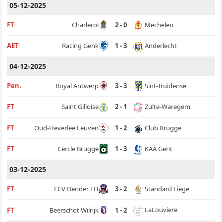
05-12-2025
Mechelen
FT
Charleroi
2 - 0
Anderlecht
AET
Racing Genk
1 - 3
04-12-2025
Sint-Truidense
Pen.
Royal Antwerp
3 - 3
Zulte-Waregem
FT
Saint Gilloise
2 - 1
Club Brugge
FT
Oud-Heverlee Leuven
1 - 2
KAA Gent
FT
Cercle Brugge
1 - 3
03-12-2025
Standard Liege
FT
FCV Dender EH
3 - 2
LaLouviere
FT
Beerschot Wilrijk
1 - 2