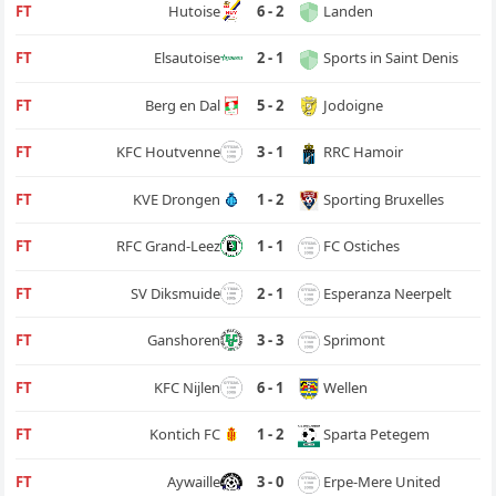
Landen
FT
Hutoise
6 - 2
Sports in Saint Denis
FT
Elsautoise
2 - 1
Jodoigne
FT
Berg en Dal
5 - 2
RRC Hamoir
FT
KFC Houtvenne
3 - 1
Sporting Bruxelles
FT
KVE Drongen
1 - 2
FC Ostiches
FT
RFC Grand-Leez
1 - 1
Esperanza Neerpelt
FT
SV Diksmuide
2 - 1
Sprimont
FT
Ganshoren
3 - 3
Wellen
FT
KFC Nijlen
6 - 1
Sparta Petegem
FT
Kontich FC
1 - 2
Erpe-Mere United
FT
Aywaille
3 - 0