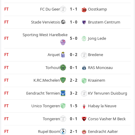
Oostkamp
FT
FC Du Geer
1 - 1
Brustem Centrum
FT
Stade Vervietois
1 - 0
Sporting West Harelbeke
Jong Lede
FT
5 - 0
Bredene
FT
Arquet
0 - 2
RAS Monceau
FT
Torhout
0 - 1
Kraainem
FT
K.RC.Mechelen
2 - 2
KV Tervuren Duisburg
FT
Eendracht Termien
3 - 2
Habay la Neuve
FT
Unico Tongeren
1 - 5
Corso Vasher M Beck
FT
Tongeren
0 - 1
Eendracht Aalter
FT
Rupel Boom
2 - 1