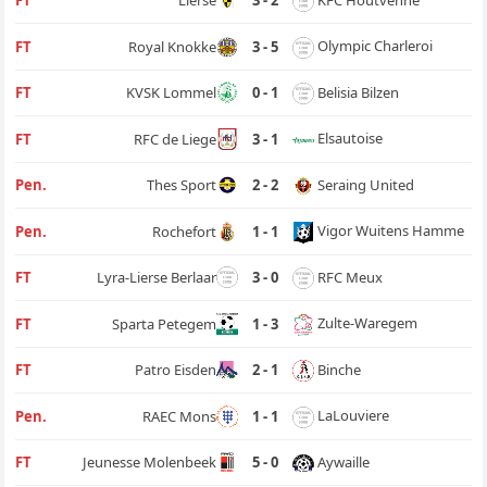
FT
Lierse
3 - 2
Olympic Charleroi
FT
Royal Knokke
3 - 5
Belisia Bilzen
FT
KVSK Lommel
0 - 1
Elsautoise
FT
RFC de Liege
3 - 1
Seraing United
Pen.
Thes Sport
2 - 2
Vigor Wuitens Hamme
Pen.
Rochefort
1 - 1
RFC Meux
FT
Lyra-Lierse Berlaar
3 - 0
Zulte-Waregem
FT
Sparta Petegem
1 - 3
Binche
FT
Patro Eisden
2 - 1
LaLouviere
Pen.
RAEC Mons
1 - 1
Aywaille
FT
Jeunesse Molenbeek
5 - 0