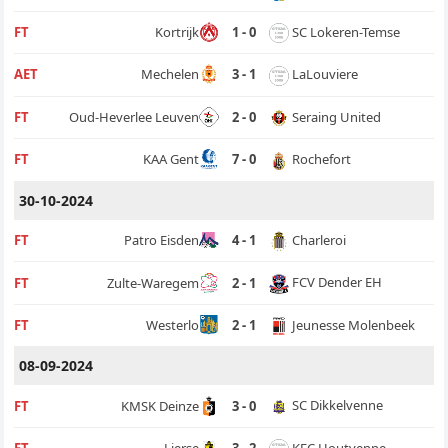
SC Lokeren-Temse
FT
Kortrijk
1 - 0
LaLouviere
AET
Mechelen
3 - 1
Seraing United
FT
Oud-Heverlee Leuven
2 - 0
Rochefort
FT
KAA Gent
7 - 0
30-10-2024
Charleroi
FT
Patro Eisden
4 - 1
FCV Dender EH
FT
Zulte-Waregem
2 - 1
Jeunesse Molenbeek
FT
Westerlo
2 - 1
08-09-2024
SC Dikkelvenne
FT
KMSK Deinze
3 - 0
KFC Houtvenne