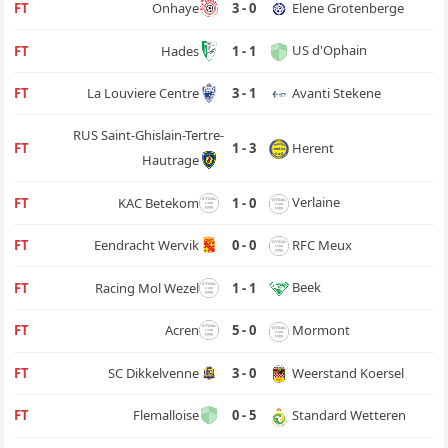
Elene Grotenberge
FT
Onhaye
3 - 0
US d'Ophain
FT
Hades
1 - 1
Avanti Stekene
FT
La Louviere Centre
3 - 1
RUS Saint-Ghislain-Tertre-
Herent
FT
1 - 3
Hautrage
Verlaine
FT
KAC Betekom
1 - 0
RFC Meux
FT
Eendracht Wervik
0 - 0
Beek
FT
Racing Mol Wezel
1 - 1
Mormont
FT
Acren
5 - 0
Weerstand Koersel
FT
SC Dikkelvenne
3 - 0
Standard Wetteren
FT
Flemalloise
0 - 5