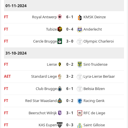
01-11-2024
KMSK Deinze
FT
Royal Antwerp
6 - 1
Anderlecht
FT
Tubize
0 - 4
Olympic Charleroi
FT
Cercle Brugge
3 - 0
31-10-2024
Sint-Truidense
FT
Lierse
0 - 2
Lyra-Lierse Berlaar
AET
Standard Liege
3 - 2
Belisia Bilzen
FT
Club Brugge
6 - 1
Racing Genk
FT
Red Star Waasland
0 - 2
RFC de Liege
FT
Beerschot Wilrijk
3 - 1
Saint Gilloise
FT
KAS Eupen
0 - 3