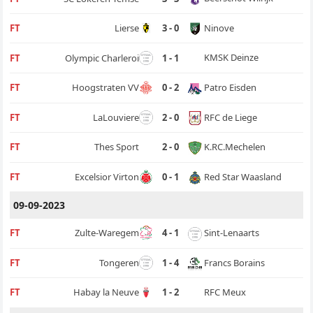
Ninove
FT
Lierse
3 - 0
KMSK Deinze
FT
Olympic Charleroi
1 - 1
Patro Eisden
FT
Hoogstraten VV
0 - 2
RFC de Liege
FT
LaLouviere
2 - 0
K.RC.Mechelen
FT
Thes Sport
2 - 0
Red Star Waasland
FT
Excelsior Virton
0 - 1
09-09-2023
Sint-Lenaarts
FT
Zulte-Waregem
4 - 1
Francs Borains
FT
Tongeren
1 - 4
RFC Meux
FT
Habay la Neuve
1 - 2