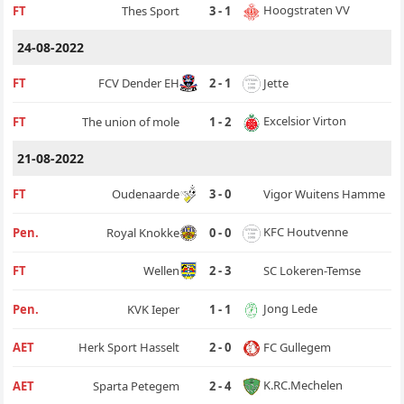
Hoogstraten VV
FT
Thes Sport
3 - 1
24-08-2022
Jette
FT
FCV Dender EH
2 - 1
Excelsior Virton
FT
The union of mole
1 - 2
21-08-2022
Vigor Wuitens Hamme
FT
Oudenaarde
3 - 0
KFC Houtvenne
Pen.
Royal Knokke
0 - 0
SC Lokeren-Temse
FT
Wellen
2 - 3
Jong Lede
Pen.
KVK Ieper
1 - 1
FC Gullegem
AET
Herk Sport Hasselt
2 - 0
K.RC.Mechelen
AET
Sparta Petegem
2 - 4