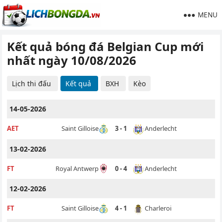
MENU
Kết quả bóng đá Belgian Cup mới
nhất ngày 10/08/2026
Lịch thi đấu
Kết quả
BXH
Kèo
14-05-2026
Anderlecht
AET
Saint Gilloise
3 - 1
13-02-2026
Anderlecht
FT
Royal Antwerp
0 - 4
12-02-2026
Charleroi
FT
Saint Gilloise
4 - 1