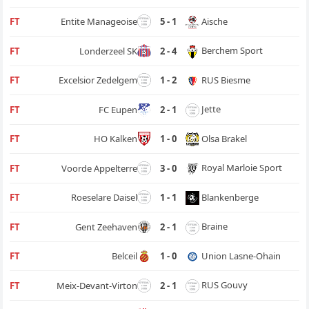
Aische
FT
Entite Manageoise
5 - 1
Berchem Sport
FT
Londerzeel SK
2 - 4
RUS Biesme
FT
Excelsior Zedelgem
1 - 2
Jette
FT
FC Eupen
2 - 1
Olsa Brakel
FT
HO Kalken
1 - 0
Royal Marloie Sport
FT
Voorde Appelterre
3 - 0
Blankenberge
FT
Roeselare Daisel
1 - 1
Braine
FT
Gent Zeehaven
2 - 1
Union Lasne-Ohain
FT
Belceil
1 - 0
RUS Gouvy
FT
Meix-Devant-Virton
2 - 1