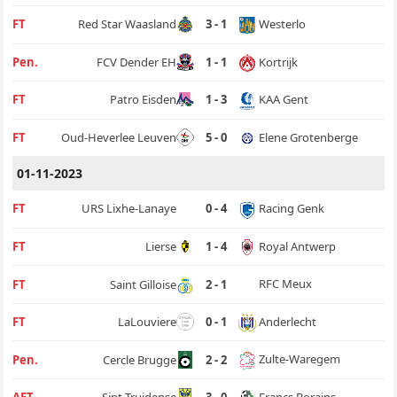
Westerlo
FT
Red Star Waasland
3 - 1
Kortrijk
Pen.
FCV Dender EH
1 - 1
KAA Gent
FT
Patro Eisden
1 - 3
Elene Grotenberge
FT
Oud-Heverlee Leuven
5 - 0
01-11-2023
Racing Genk
FT
URS Lixhe-Lanaye
0 - 4
Royal Antwerp
FT
Lierse
1 - 4
RFC Meux
FT
Saint Gilloise
2 - 1
Anderlecht
FT
LaLouviere
0 - 1
Zulte-Waregem
Pen.
Cercle Brugge
2 - 2
Francs Borains