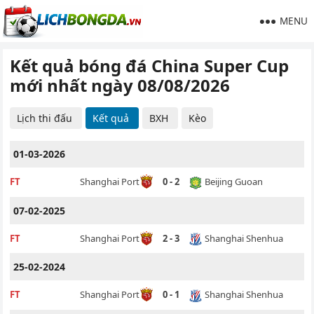
MENU
Kết quả bóng đá China Super Cup
mới nhất ngày 08/08/2026
Lịch thi đấu
Kết quả
BXH
Kèo
01-03-2026
Beijing Guoan
FT
Shanghai Port
0 - 2
07-02-2025
Shanghai Shenhua
FT
Shanghai Port
2 - 3
25-02-2024
Shanghai Shenhua
FT
Shanghai Port
0 - 1