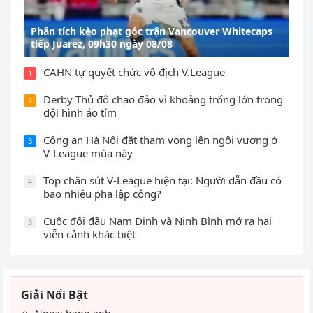
Phân tích kèo phạt góc trận Vancouver Whitecaps
tiếp Juarez, 09h30 ngày 08/08
CAHN tự quyết chức vô địch V.League
1
Derby Thủ đô chao đảo vì khoảng trống lớn trong
2
đội hình áo tím
Công an Hà Nội đặt tham vọng lên ngôi vương ở
3
V-League mùa này
Top chân sút V-League hiện tại: Người dẫn đầu có
4
bao nhiêu pha lập công?
Cuộc đối đầu Nam Định và Ninh Bình mở ra hai
5
viễn cảnh khác biệt
Giải Nổi Bật