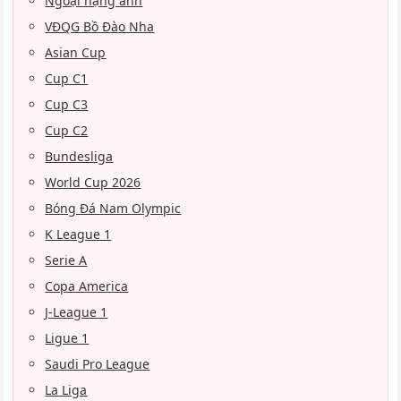
Ngoại hạng anh
VĐQG Bồ Đào Nha
Asian Cup
Cup C1
Cup C3
Cup C2
Bundesliga
World Cup 2026
Bóng Đá Nam Olympic
K League 1
Serie A
Copa America
J-League 1
Ligue 1
Saudi Pro League
La Liga