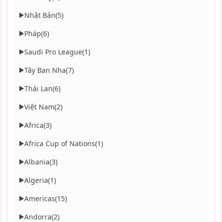
Nhật Bản
(5)
▶
Pháp
(6)
▶
Saudi Pro League
(1)
▶
Tây Ban Nha
(7)
▶
Thái Lan
(6)
▶
Việt Nam
(2)
▶
Africa
(3)
▶
Africa Cup of Nations
(1)
▶
Albania
(3)
▶
Algeria
(1)
▶
Americas
(15)
▶
Andorra
(2)
▶