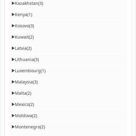
Kazakhstan
(3)
▶
Kenya
(1)
▶
Kosovo
(3)
▶
Kuwait
(2)
▶
Latvia
(2)
▶
Lithuania
(3)
▶
Luxembourg
(1)
▶
Malaysia
(3)
▶
Malta
(2)
▶
Mexico
(2)
▶
Moldova
(2)
▶
Montenegro
(2)
▶