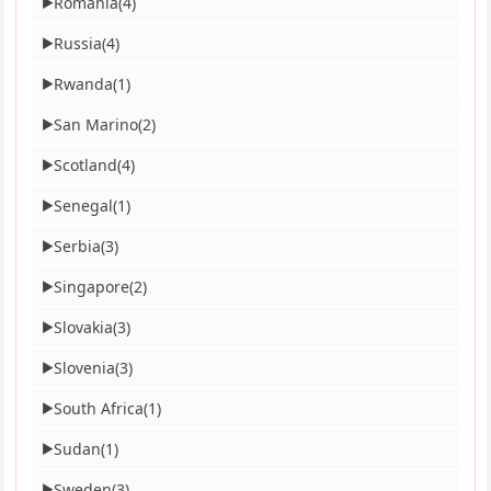
Romania
(4)
▶
Russia
(4)
▶
Rwanda
(1)
▶
San Marino
(2)
▶
Scotland
(4)
▶
Senegal
(1)
▶
Serbia
(3)
▶
Singapore
(2)
▶
Slovakia
(3)
▶
Slovenia
(3)
▶
South Africa
(1)
▶
Sudan
(1)
▶
Sweden
(3)
▶