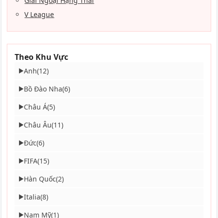
Giải Ngoại Hạng Thái
V League
Theo Khu Vực
Anh
(12)
▶
Bồ Đào Nha
(6)
▶
Châu Á
(5)
▶
Châu Âu
(11)
▶
Đức
(6)
▶
FIFA
(15)
▶
Hàn Quốc
(2)
▶
Italia
(8)
▶
Nam Mỹ
(1)
▶