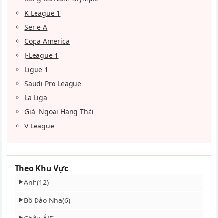
K League 1
Serie A
Copa America
J-League 1
Ligue 1
Saudi Pro League
La Liga
Giải Ngoại Hạng Thái
V League
Theo Khu Vực
Anh
(12)
▶
Bồ Đào Nha
(6)
▶
▶