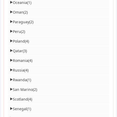
Oceania
(1)
▶
Oman
(2)
▶
Paraguay
(2)
▶
Peru
(2)
▶
Poland
(4)
▶
Qatar
(3)
▶
Romania
(4)
▶
Russia
(4)
▶
Rwanda
(1)
▶
San Marino
(2)
▶
Scotland
(4)
▶
Senegal
(1)
▶