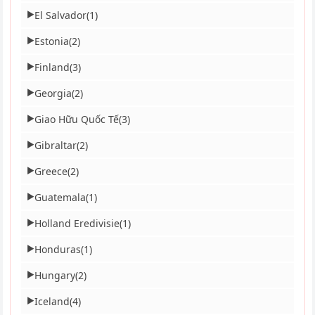
El Salvador
(1)
▶
Estonia
(2)
▶
Finland
(3)
▶
Georgia
(2)
▶
Giao Hữu Quốc Tế
(3)
▶
Gibraltar
(2)
▶
Greece
(2)
▶
Guatemala
(1)
▶
Holland Eredivisie
(1)
▶
Honduras
(1)
▶
Hungary
(2)
▶
Iceland
(4)
▶