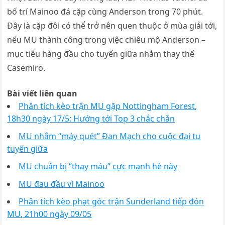
bố trí Mainoo đá cặp cùng Anderson trong 70 phút.
Đây là cặp đôi có thể trở nên quen thuộc ở mùa giải tới,
nếu MU thành công trong việc chiêu mộ Anderson –
mục tiêu hàng đầu cho tuyến giữa nhằm thay thế
Casemiro.
Bài viết liên quan
Phân tích kèo trận MU gặp Nottingham Forest,
18h30 ngày 17/5: Hướng tới Top 3 chắc chắn
MU nhắm “máy quét” Đan Mạch cho cuộc đại tu
tuyến giữa
MU chuẩn bị “thay máu” cực mạnh hè này
MU đau đầu vì Mainoo
Phân tích kèo phạt góc trận Sunderland tiếp đón
MU, 21h00 ngày 09/05