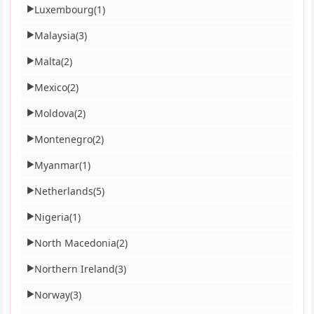
Luxembourg
(1)
▶
Malaysia
(3)
▶
Malta
(2)
▶
Mexico
(2)
▶
Moldova
(2)
▶
Montenegro
(2)
▶
Myanmar
(1)
▶
Netherlands
(5)
▶
Nigeria
(1)
▶
North Macedonia
(2)
▶
Northern Ireland
(3)
▶
Norway
(3)
▶