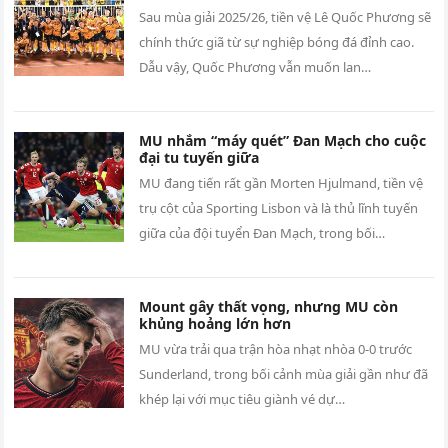
Sau mùa giải 2025/26, tiền vệ Lê Quốc Phương sẽ
chính thức giã từ sự nghiệp bóng đá đỉnh cao.
Dẫu vậy, Quốc Phương vẫn muốn lan…
MU nhắm “máy quét” Đan Mạch cho cuộc
đại tu tuyến giữa
MU đang tiến rất gần Morten Hjulmand, tiền vệ
trụ cột của Sporting Lisbon và là thủ lĩnh tuyến
giữa của đội tuyển Đan Mạch, trong bối…
Mount gây thất vọng, nhưng MU còn
khủng hoảng lớn hơn
MU vừa trải qua trận hòa nhạt nhòa 0-0 trước
Sunderland, trong bối cảnh mùa giải gần như đã
khép lại với mục tiêu giành vé dự…