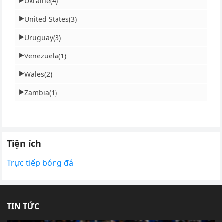
Ukraine
(4)
▶
United States
(3)
▶
Uruguay
(3)
▶
Venezuela
(1)
▶
Wales
(2)
▶
Zambia
(1)
▶
Tiện ích
Trực tiếp bóng đá
TIN TỨC