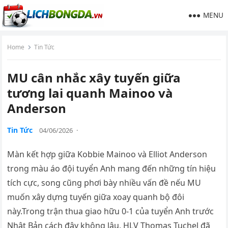
MENU
Home
Tin Tức
MU cân nhắc xây tuyến giữa
tương lai quanh Mainoo và
Anderson
Tin Tức
04/06/2026
·
Màn kết hợp giữa Kobbie Mainoo và Elliot Anderson
trong màu áo đội tuyển Anh mang đến những tín hiệu
tích cực, song cũng phơi bày nhiều vấn đề nếu MU
muốn xây dựng tuyến giữa xoay quanh bộ đôi
này.Trong trận thua giao hữu 0-1 của tuyển Anh trước
Nhật Bản cách đây không lâu, HLV Thomas Tuchel đã