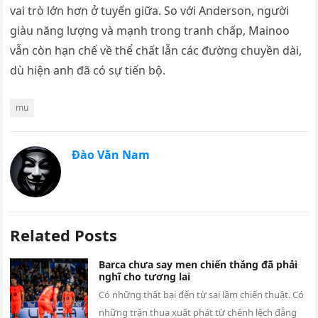
vai trò lớn hơn ở tuyến giữa. So với Anderson, người
giàu năng lượng và mạnh trong tranh chấp, Mainoo
vẫn còn hạn chế về thể chất lẫn các đường chuyền dài,
dù hiện anh đã có sự tiến bộ.
mu
Đào Văn Nam
Related Posts
Barca chưa say men chiến thắng đã phải
nghĩ cho tương lai
Có những thất bại đến từ sai lầm chiến thuật. Có
những trận thua xuất phát từ chênh lệch đẳng