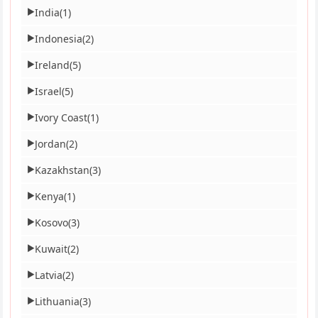
India
(1)
▶
Indonesia
(2)
▶
Ireland
(5)
▶
Israel
(5)
▶
Ivory Coast
(1)
▶
Jordan
(2)
▶
Kazakhstan
(3)
▶
Kenya
(1)
▶
Kosovo
(3)
▶
Kuwait
(2)
▶
Latvia
(2)
▶
Lithuania
(3)
▶